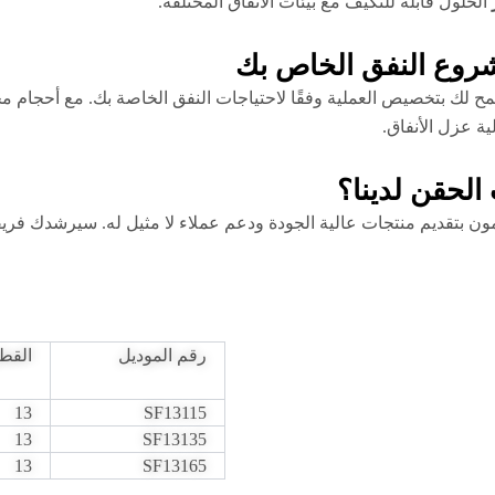
الحلول قابلة للتكيف مع بيئات الأنفاق المختلفة.
روع النفق الخاص بك
 لك بتخصيص العملية وفقًا لاحتياجات النفق الخاصة بك. مع أحجام م
ة عزل الأنفاق.
الحقن لدينا؟
ن بتقديم منتجات عالية الجودة ودعم عملاء لا مثيل له. سيرشدك فريقنا
رقم الموديل
القط
13
SF13115
13
SF13135
13
SF13165