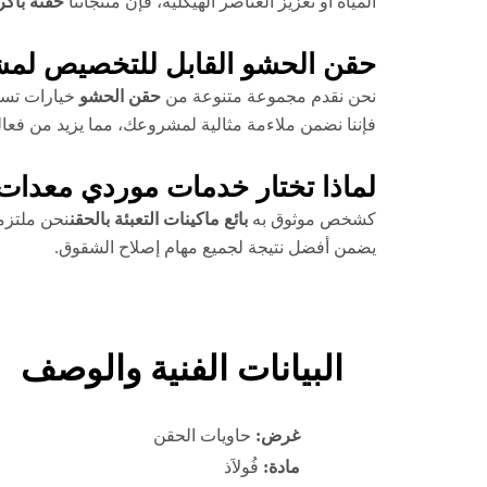
المياه أو تعزيز العناصر الهيكلية، فإن منتجاتنا
حقنة باكر
حقن الحشو القابل للتخصيص لمش
نحن نقدم مجموعة متنوعة من
حقن الحشو
خيارات تسمح
فإننا نضمن ملاءمة مثالية لمشروعك، مما يزيد من فعالي
لماذا تختار خدمات موردي معدات 
كشخص موثوق به
بائع ماكينات التعبئة بالحقن
نحن ملتزمو
يضمن أفضل نتيجة لجميع مهام إصلاح الشقوق.
البيانات الفنية والوصف
غرض:
حاويات الحقن
مادة:
فُولاَذ