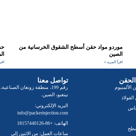
موردو مواد حقن أسطح الشقوق الخرسانية من
الصين
ال
اقرأ المزيد »
اقر
 الحقن
تواصل معنا
 الألمنيوم
رقم 199، منطقة زونغان الصناعية،
نينغبو، الصين.
الفولاذ
البريد الإلكتروني:
حاس
info@packerinjection.com
الهاتف: +86-18157440126
سطح
ساعات العمل: من الاثنين إلى