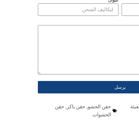
عنوان
يرسل
عبئة
حقن الحشو
,
حقن باكر
,
حقن
الحشوات