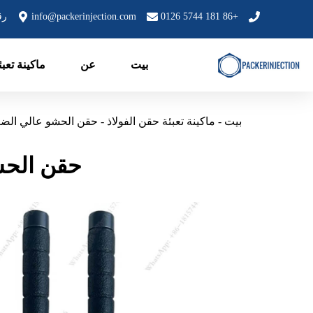
خطي
+86 181 5744 0126
info@packerinjection.com
رقم 199، منطقة زون
لى
لمحتوى
بيت
عن
ماكينة تعب
بيت
-
ماكينة تعبئة حقن الفولاذ
-
حقن الحشو عالي الضغط
حقن الحشو