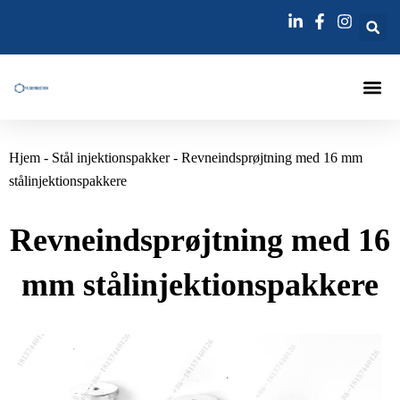
Gå
til
indholdet
Fuge-In
Hjem
-
Stål injektionspakker
-
Revneindsprøjtning med 16 mm
stålinjektionspakkere
Revneindsprøjtning med 16
mm stålinjektionspakkere