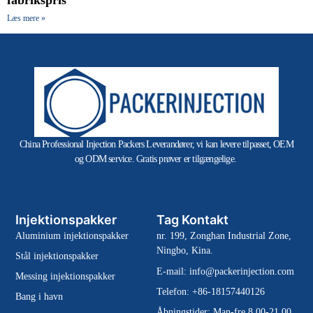
fabrikspris
Læs mere »
China Professional Injection Packers Leverandører, vi kan levere tilpasset, OEM
og ODM service. Gratis prøver er tilgængelige.
Injektionspakker
Tag Kontakt
Aluminium injektionspakker
nr. 199, Zonghan Industrial Zone,
Ningbo, Kina.
Stål injektionspakker
E-mail:
info@packerinjection.com
Messing injektionspakker
Telefon: +86-18157440126
Bang i havn
Åbningstider: Man-fre 8.00-21.00