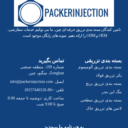
تامین کنندگان بسته بندی تزریق حرفه ای چین، ما می توانیم خدمات سفارشی،
OEM و ODM را ارائه دهیم. نمونه های رایگان موجود است.
بسته بندی تزریقی
تماس بگیرید
بسته بندی تزریق آلومینیوم
شماره 199، منطقه صنعتی
Zonghan، نینگبو، چین.
پکر تزریق فولاد
ایمیل:
info@packerinjection.com
بسته بندی تزریق برنج
تلفن: +86-18157440126
بنگ این بندر
ساعت کاری: دوشنبه تا جمعه 8:00
بسته بندی تزریق سطحی
صبح تا 9:00 شب
لانس های تزریق خاک
به خبرنامه ما بپیوندید