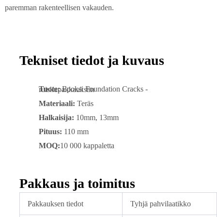
paremman rakenteellisen vakauden.
Tekniset tiedot ja kuvaus
Tuote:
Epoksi Foundation Cracks -ruiskupakkauksiin
Materiaali:
Teräs
Halkaisija:
10mm, 13mm
Pituus:
110 mm
MOQ:
10 000 kappaletta
Pakkaus ja toimitus
Pakkauksen tiedot
Tyhjä pahvilaatikko