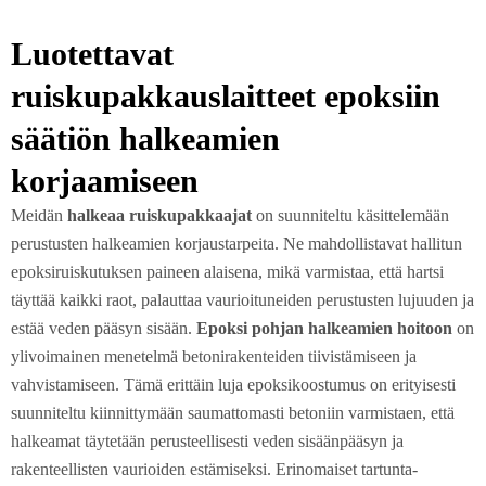
Luotettavat
ruiskupakkauslaitteet epoksiin
säätiön halkeamien
korjaamiseen
Meidän
halkeaa ruiskupakkaajat
on suunniteltu käsittelemään
perustusten halkeamien korjaustarpeita. Ne mahdollistavat hallitun
epoksiruiskutuksen paineen alaisena, mikä varmistaa, että hartsi
täyttää kaikki raot, palauttaa vaurioituneiden perustusten lujuuden ja
estää veden pääsyn sisään.
Epoksi pohjan halkeamien hoitoon
on
ylivoimainen menetelmä betonirakenteiden tiivistämiseen ja
vahvistamiseen. Tämä erittäin luja epoksikoostumus on erityisesti
suunniteltu kiinnittymään saumattomasti betoniin varmistaen, että
halkeamat täytetään perusteellisesti veden sisäänpääsyn ja
rakenteellisten vaurioiden estämiseksi. Erinomaiset tartunta-