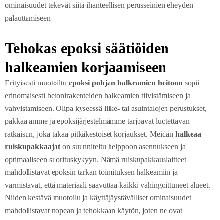
ominaisuudet tekevät siitä ihanteellisen perusseinien eheyden
palauttamiseen
Tehokas epoksi säätiöiden
halkeamien korjaamiseen
Erityisesti muotoiltu
epoksi pohjan halkeamien hoitoon
sopii
erinomaisesti betonirakenteiden halkeamien tiivistämiseen ja
vahvistamiseen. Olipa kyseessä liike- tai asuintalojen perustukset,
pakkaajamme ja epoksijärjestelmämme tarjoavat luotettavan
ratkaisun, joka takaa pitkäkestoiset korjaukset.
Meidän
halkeaa
ruiskupakkaajat
on suunniteltu helppoon asennukseen ja
optimaaliseen suorituskykyyn. Nämä ruiskupakkauslaitteet
mahdollistavat epoksin tarkan toimituksen halkeamiin ja
varmistavat, että materiaali saavuttaa kaikki vahingoittuneet alueet.
Niiden kestävä muotoilu ja käyttäjäystävälliset ominaisuudet
mahdollistavat nopean ja tehokkaan käytön, joten ne ovat