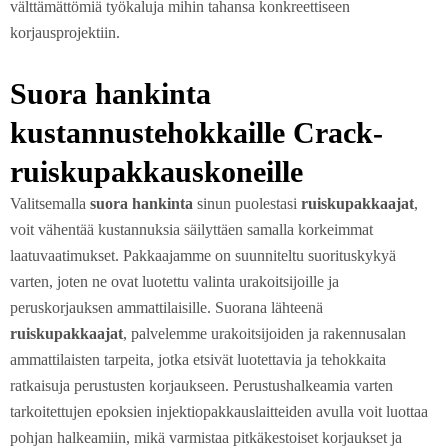
välttämättömiä työkaluja mihin tahansa konkreettiseen
korjausprojektiin.
Suora hankinta
kustannustehokkaille Crack-
ruiskupakkauskoneille
Valitsemalla
suora hankinta
sinun puolestasi
ruiskupakkaajat
,
voit vähentää kustannuksia säilyttäen samalla korkeimmat
laatuvaatimukset. Pakkaajamme on suunniteltu suorituskykyä
varten, joten ne ovat luotettu valinta urakoitsijoille ja
peruskorjauksen ammattilaisille. Suorana lähteenä
ruiskupakkaajat
, palvelemme urakoitsijoiden ja rakennusalan
ammattilaisten tarpeita, jotka etsivät luotettavia ja tehokkaita
ratkaisuja perustusten korjaukseen. Perustushalkeamia varten
tarkoitettujen epoksien injektiopakkauslaitteiden avulla voit luottaa
pohjan halkeamiin, mikä varmistaa pitkäkestoiset korjaukset ja