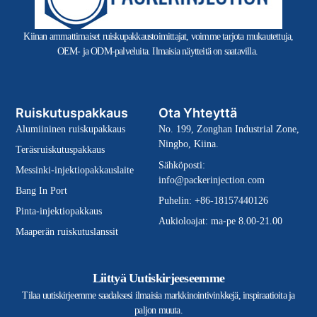
Kiinan ammattimaiset ruiskupakkaustoimittajat, voimme tarjota mukautettuja,
OEM- ja ODM-palveluita. Ilmaisia näytteitä on saatavilla.
Ruiskutuspakkaus
Ota Yhteyttä
Alumiininen ruiskupakkaus
No. 199, Zonghan Industrial Zone,
Ningbo, Kiina.
Teräsruiskutuspakkaus
Sähköposti:
Messinki-injektiopakkauslaite
info@packerinjection.com
Bang In Port
Puhelin: +86-18157440126
Pinta-injektiopakkaus
Aukioloajat: ma-pe 8.00-21.00
Maaperän ruiskutuslanssit
Liittyä Uutiskirjeeseemme
Tilaa uutiskirjeemme saadaksesi ilmaisia markkinointivinkkejä, inspiraatioita ja
paljon muuta.