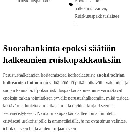
Ruiskutuspakkaus
Epoksi säätiön
halkeamia varten
,
Ruiskutuspakkauslaittee
t
Suorahankinta epoksi säätiön
halkeamien ruiskupakkauksiin
Perustushalkeamien korjaamisessa korkealaatuista
epoksi pohjan
halkeamien hoitoon
on välttämätöntä pitkän aikavälin vakauden ja
suojan kannalta. Epoksiruiskutuspakkauskoneemme varmistavat
epoksin tarkan toimituksen syvälle perustushalkeamiin, mikä tarjoaa
kestävän ja luotettavan ratkaisun rakenteiden korjaukseen ja
vedeneristykseen. Nämä ruiskupakkauslaitteet on suunniteltu
erityisesti urakoitsijoille ja ammattilaisille, ja ne ovat sinun valintasi
tehokkaaseen halkeamien korjaamiseen.