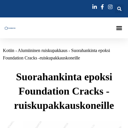
跳
至
内
容
Kotiin
-
Alumiininen ruiskupakkaus
-
Suorahankinta epoksi
Foundation Cracks -ruiskupakkauskoneille
Suorahankinta epoksi
Foundation Cracks -
ruiskupakkauskoneille