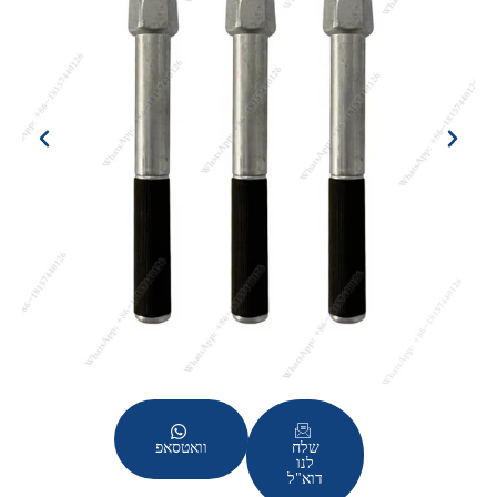
שלח
וואטסאפ
לנו
דוא"ל