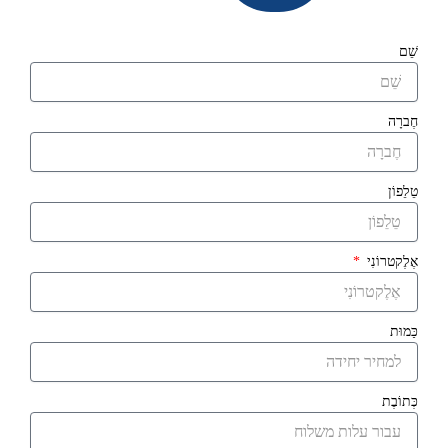
שֵׁם
חֶברָה
טֵלֵפוֹן
אֶלֶקטרוֹנִי
כַּמוּת
כְּתוֹבֶת