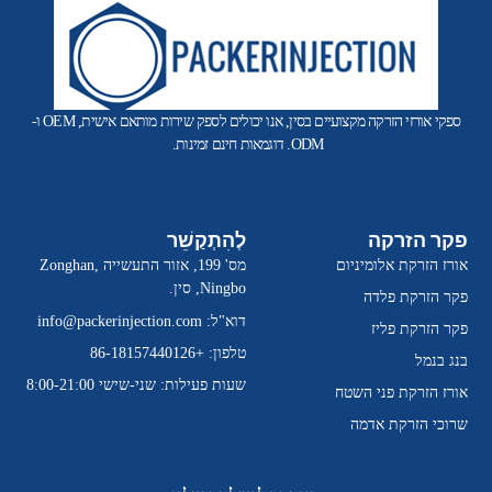
ספקי אורזי הזרקה מקצועיים בסין, אנו יכולים לספק שירות מותאם אישית, OEM ו-
ODM. דוגמאות חינם זמינות.
פקר הזרקה
לְהִתְקַשֵׁר
אורז הזרקת אלומיניום
מס' 199, אזור התעשייה Zonghan,
Ningbo, סין.
פקר הזרקת פלדה
דוא"ל:
info@packerinjection.com
פקר הזרקת פליז
טלפון: +86-18157440126
בנג בנמל
שעות פעילות: שני-שישי 8:00-21:00
אורז הזרקת פני השטח
שרוכי הזרקת אדמה