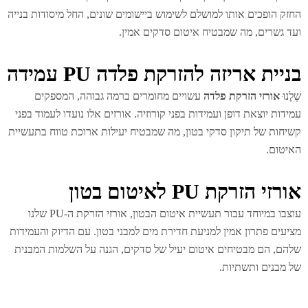
זק הופכים אותו למושלם לשימוש ביישומים שונים, החל מיסודות בנייה
ד גשרים, מה שמבטיח איטום סדקים אמין.
יית אריזה להזרקת פלדה PU עמידה
לָנוּ
אורזי הזרקת פלדה
עשויים מחומרים ברמה גבוהה, המספקים
ידות יוצאת דופן ועמידות בפני קורוזיה. אורזים אלו נועדו לעמוד בפני
יחות של תיקון סדקי בטון, מה שמבטיח יעילות ארוכת טווח בתעשיית
יטום.
רזי הזרקת PU לאיטום בטון
עוצבו במיוחד עבור תעשיית איטום הבטון, אורזי הזרקת ה-PU שלנו
יעים פתרון אמין למניעת חדירת מים למבני בטון. עם הדיוק והעמידות
הם, הם מבטיחים איטום יעיל של סדקים, הגנה על השלמות המבנית
 מבנים ותשתיות.