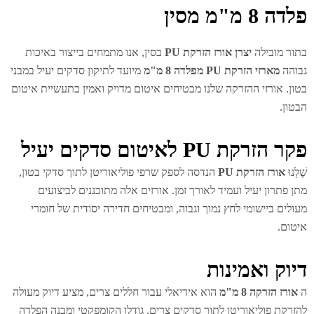
ה 8 מ"מ מסין
ור מובילה
יצרן אורז הזרקת PU
בסין, אנו מתמחים בייצור באיכות
והה
מארזי הזרקת PU מפלדה 8 מ"מ
מיועד לתיקון סדקים יעיל במבני
ון. אורזי ההזרקה שלנו מבטיחים איטום מדויק ואמין בתעשיית איטום
טון.
 הזרקת PU לאיטום סדקים יעיל
לָנוּ
אורז הזרקת PU
הנדסה לספק שרפי פוליאוריטן לתוך סדקי בטון,
ן פתרון יעיל ועמיד לאורך זמן. אורזים אלה מתוכננים לביצועים
ולים ביישומי לחץ נמוך וגבוה, ומבטיחים חדירה יסודית של חומרי
טום.
יוק ואמינות
אורז הזרקה 8 מ"מ
הוא אידיאלי עבור חללים צרים, מציע דיוק מעולה
זרקת פוליאוריטן לתוך סדקים צרים. גודלו הקומפקטי ומבנה הפלדה