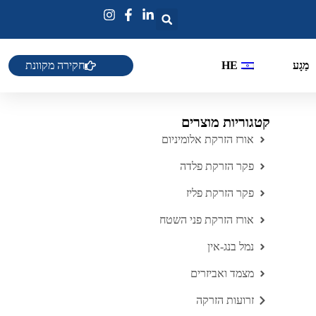
חקירה מקוונת
מַגָע
HE
קטגוריות מוצרים
אורז הזרקת אלומיניום
פקר הזרקת פלדה
פקר הזרקת פליז
אורז הזרקת פני השטח
נמל בנג-אין
מצמד ואביזרים
זרועות הזרקה