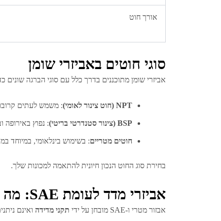
אורך חוט
סוגי חוטים באביזרי שומן
אביזרי שומן מתוכננים בדרך כלל עם סוגי הברגה שונים כדי
NPT (חוט צינור לאומי)
: משמש לעתים קרובו
BSP (צינור סטנדרטי בריטי)
: נפוץ באירופה ו
חוטים מטריים
: בשימוש בינלאומי, במיוחד במכ
בחירת סוג החוט הנכון חיונית להתאמה למכונות שלך.
אביזרי מדד לעומת SAE: מה ההבדל?
אבזור מטרי ו-SAE מובחן על ידי
תקני מדידה
ואינם ניתני