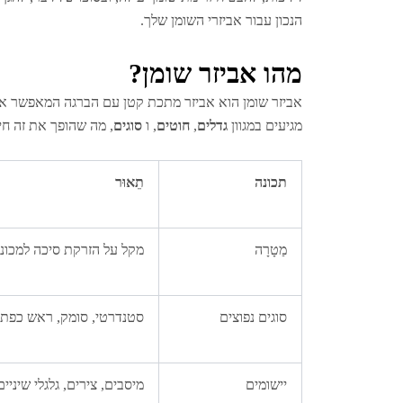
הנכון עבור אביזרי השומן שלך.
מהו אביזר שומן?
אביזר שומן הוא אביזר מתכת קטן עם הברגה המאפשר א
מגיעים במגוון
גדלים
,
חוטים
, ו
סוגים
, מה שהופך את זה חי
תכונה
תֵאוּר
מַטָרָה
מקל על הזרקת סיכה למכונ
סוגים נפוצים
סטנדרטי, סומק, ראש כפתור,
יישומים
מיסבים, צירים, גלגלי שיניי