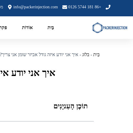
יווט
+86 181 5744 0126
info@packerinjection.com
מס' 199, אזור התעשי
פוסטים
בַּיִת
אוֹדוֹת
פקר 
בַּיִת
-
בלוג
-
איך אני יודע איזה גודל אביזר שומן אני צריך?
איך אני יודע אי
תוֹכֶן הָעִניָנִים