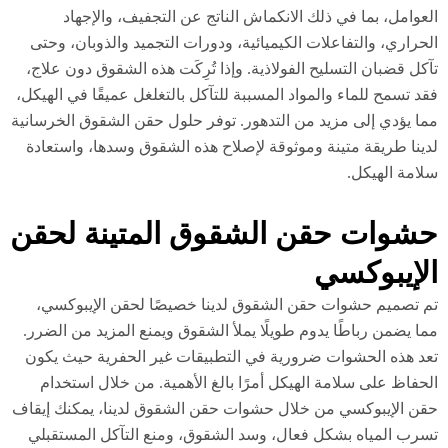
عوامل، بما في ذلك الانكماش الناتج عن التجفيف، والإجهاد
حراري، والتفاعلات الكيميائية، ودورات التجميد والذوبان، وحتى
كل قضبان التسليح الفولاذية. وإذا تُرِكَت هذه الشقوق دون علاج،
د تسمح للماء والمواد المسببة للتآكل بالتغلغل عميقًا في الهيكل،
ا يؤدي إلى مزيد من التدهور. توفر حلول حقن الشقوق الخرسانية
ينا طريقة متينة وموثوقة لإصلاح هذه الشقوق وسدها، واستعادة
امة الهيكل.
شوات حقن الشقوق المتينة لحقن
لإيبوكسي
 تصميم حشوات حقن الشقوق لدينا خصيصًا لحقن الإيبوكسي،
ا يضمن رباطًا يدوم طويلًا يملأ الشقوق ويمنع المزيد من الضرر.
د هذه الحشوات ضرورية في التطبيقات غير الحفرية حيث يكون
حفاظ على سلامة الهيكل أمرًا بالغ الأهمية. من خلال استخدام
ن الإيبوكسي من خلال حشوات حقن الشقوق لدينا، يمكنك إيقاف
رب المياه بشكل فعال، وسد الشقوق، ومنع التآكل المستقبلي