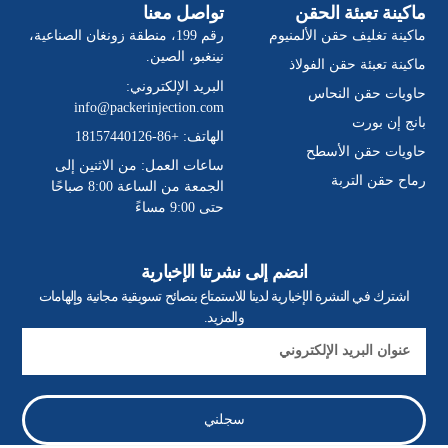
ماكينة تعبئة الحقن
تواصل معنا
ماكينة تغليف حقن الألمنيوم
رقم 199، منطقة زونغان الصناعية،
نينغبو، الصين.
ماكينة تعبئة حقن الفولاذ
البريد الإلكتروني:
حاويات حقن النحاس
info@packerinjection.com
بانج إن بورت
الهاتف: +86-18157440126
حاويات حقن الأسطح
ساعات العمل: من الاثنين إلى
رماح حقن التربة
الجمعة من الساعة 8:00 صباحًا
حتى 9:00 مساءً
انضم إلى نشرتنا الإخبارية
اشترك في النشرة الإخبارية لدينا للاستمتاع بنصائح تسويقية مجانية وإلهامات
والمزيد.
بريد
إلكتروني
سجلني