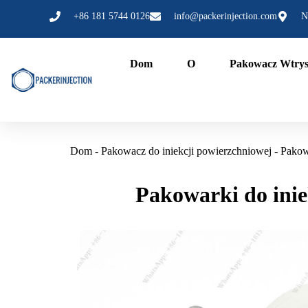
Przejdź
+86 181 5744 0126
info@packerinjection.com
N
do
treści
Dom
O
Pakowacz Wtry
Dom
-
Pakowacz do iniekcji powierzchniowej
-
Pakowa
Pakowarki do inie