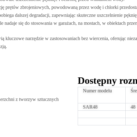
ę prętów zbrojeniowych, powodowaną przez wodę i chlorki przedostaj
obiega dalszej degradacji, zapewniając skuteczne uszczelnienie pęknię
 nadaje się do stosowania w garażach, na mostach, w obiektach prze
wią kluczowe narzędzie w zastosowaniach bez wiercenia, oferując niez
zją.
Dostępny roz
Numer modelu
Śr
rzchni z tworzyw sztucznych
SAR48
48