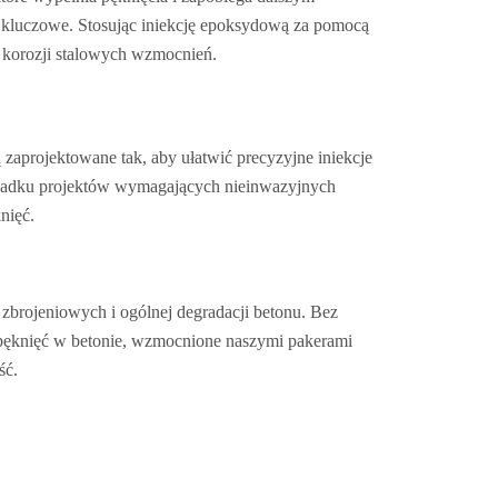
t kluczowe. Stosując iniekcję epoksydową za pomocą
j korozji stalowych wzmocnień.
zaprojektowane tak, aby ułatwić precyzyjne iniekcje
zypadku projektów wymagających nieinwazyjnych
nięć.
w zbrojeniowych i ogólnej degradacji betonu. Bez
 pęknięć w betonie, wzmocnione naszymi pakerami
ść.