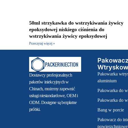
50ml strzykawka do wstrzykiwania żywicy
epoksydowej niskiego ciśnienia do
wstrzykiwania żywicy epoksydowej
Przeczytaj więcej »
Pakowac
Wtrysko
Pakowarka wtry
Dostawcy profesjonalnych
aluminium
pakerów iniekcyjnych w
Chinach, możemy zapewnić
Pakowarka do wt
usługi niestandardowe, OEM i
Pakowarka do w
ODM. Dostępne są bezpłatne
próbki.
Bang w porcie
Pakowacz do ini
powierzchniowe