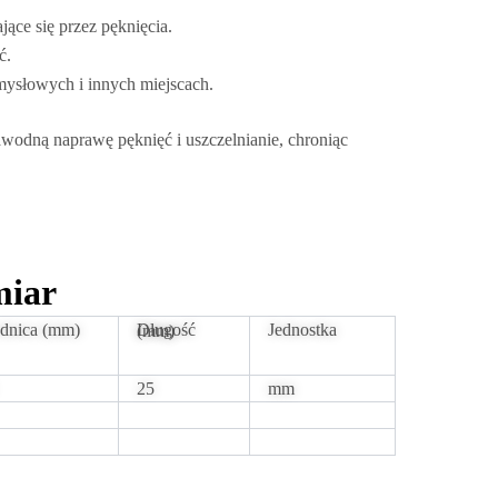
ące się przez pęknięcia.
ć.
mysłowych i innych miejscach.
awodną naprawę pęknięć i uszczelnianie, chroniąc
miar
ednica (mm)
Jednostka
Długość (mm)
25
mm