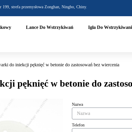
r 199, strefa przemysłowa Zonghan, Ningbo, Chiny.
skowy
Lance Do Wstrzykiwań
Igła Do Wstrzykiwani
rki do iniekcji pęknięć w betonie do zastosowań bez wiercenia
kcji pęknięć w betonie do zastos
Nazwa
Telefon