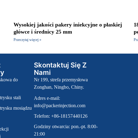
Wysokiej jakości pakery iniekcyjne o płaskiej
1
główce i średnicy 25 mm
p
Przeczytaj więcej »
Pr
z
Skontaktuj Się Z
wy
Nami
skowa do
Nr 199, strefa przemysłowa
Zonghan, Ningbo, Chiny.
rysku stali
Adres e-mail:
info@packerinjection.com
trysku mosiądzu
Telefon: +86-18157440126
Godziny otwarcia: pon.-pt. 8:00-
ekcji
21:00
j