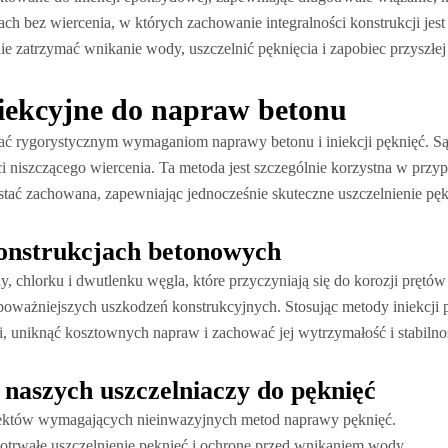
ch bez wiercenia, w których zachowanie integralności konstrukcji jes
ie zatrzymać wnikanie wody, uszczelnić pęknięcia i zapobiec przyszłe
iekcyjne do napraw betonu
ać rygorystycznym wymaganiom naprawy betonu i iniekcji pęknięć. Są 
i niszczącego wiercenia. Ta metoda jest szczególnie korzystna w pr
ostać zachowana, zapewniając jednocześnie skuteczne uszczelnienie pęk
konstrukcjach betonowych
dy, chlorku i dwutlenku węgla, które przyczyniają się do korozji prętó
poważniejszych uszkodzeń konstrukcyjnych. Stosując metody iniekcji
, uniknąć kosztownych napraw i zachować jej wytrzymałość i stabilno
 naszych uszczelniaczy do pęknięć
jektów wymagających nieinwazyjnych metod naprawy pęknięć.
trwałe uszczelnienie pęknięć i ochronę przed wnikaniem wody.