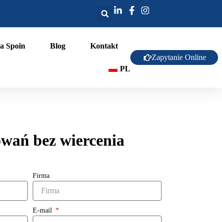
a Spoin
Blog
Kontakt
Zapytanie Online
PL
owań bez wiercenia
Firma
E-mail