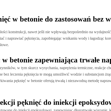
nięć w betonie do zastosowań bez w
ości konstrukcji, nawet jeśli nie wpływają bezpośrednio na wydajność
niać i naprawiać pęknięcia, zapobiegając wnikaniu wody i łagodząc k
słowe.
ć w betonie zapewniająca trwałe n
nników, w tym skurcz wysychania, naprężenia termiczne, reakcje che
e bez leczenia pęknięcia te mogą umożliwić wodzie i substancjom żrą
kiwania pęknięć w betonie oferują trwałą i niezawodną metodę naprawy
iekcji pęknięć do iniekcji epoksydo
ektowane do iniekcji epoksydowej, zapewniając długotrwałe wiązanie, 