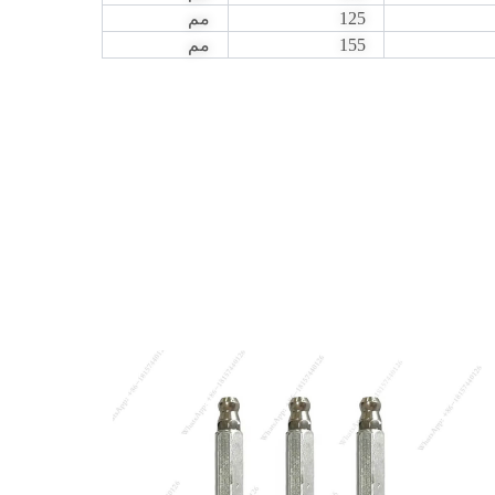
125
مم
155
مم