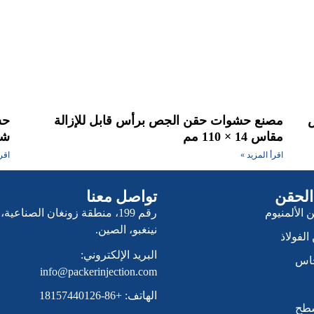
مصنع حشوات حقن الجص برأس قابل للإزالة
مقاس 14 × 110 مم
شق
اقرأ المزيد »
اقر
 الحقن
تواصل معنا
 الألمنيوم
رقم 199، منطقة زونغان الصناعية،
نينغبو، الصين.
الفولاذ
البريد الإلكتروني:
حاس
info@packerinjection.com
الهاتف: +86-18157440126
سطح