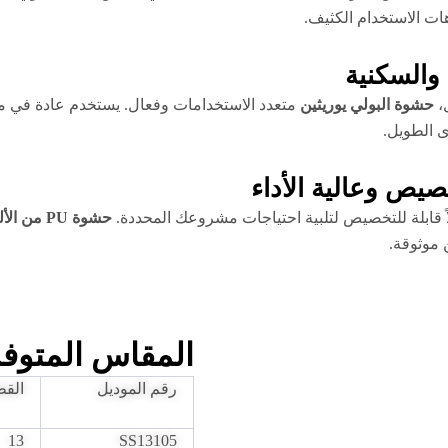
هات الاستخدام الكثيف.
والسكنية
ل،
حشوة البولي يوريثين
متعدد الاستخدامات وفعال. يستخدم عادة في مه
ى الطويل.
خصيص وعالية الأداء
لاً قابلة للتخصيص لتلبية احتياجات مشروعك المحددة.
حشوة PU من الألومنيوم مقاس 14 مم
 موثوقة.
المقاس المتوف
رقم الموديل
القط
13
SS13105