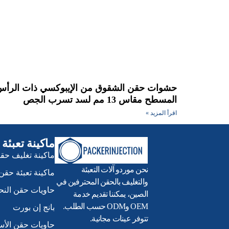
حشوات حقن الشقوق من الإيبوكسي ذات الرأس
المسطح مقاس 13 مم لسد تسرب الجص
اقرأ المزيد »
ماكينة تعبئة
ماكينة تغليف حقن
نحن موردو آلات التعبئة
ماكينة تعبئة حقن 
والتغليف بالحقن المحترفين في
حاويات حقن الن
الصين، يمكننا تقديم خدمة
OEM وODM حسب الطلب.
بانج إن بورت
تتوفر عينات مجانية.
حاويات حقن الأ