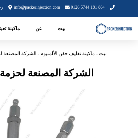
خطي
+86 181 5744 0126
info@packerinjection.com
رقم 199، منطقة زون
لى
لمحتوى
بيت
عن
ماكينة تعب
بيت
-
ماكينة تغليف حقن الألمنيوم
-
الشركة المصنعة لحزمة
الشركة المصنعة لحزمة الدف