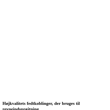
Højkvalitets fedtkoblinger, der bruges til
revneindsprøjtning