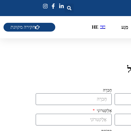
חקירה מקוונת
מַגָע
HE
חֶברָה
אֶלֶקטרוֹנִי