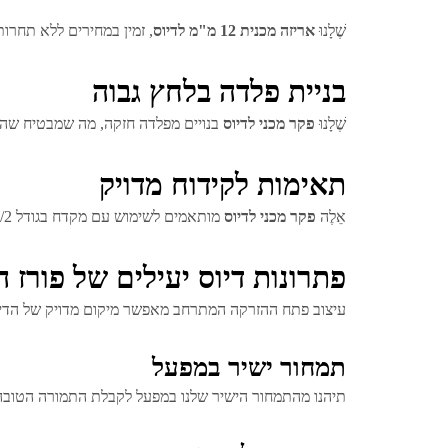
שֶׁלָנוּ
אריזה מכנית 12 מ"מ לדיוס
, זמין במחירים ללא תחרות
בניית פלדה בלחץ גבוה
שֶׁלָנוּ
פקר מכני לדיוס
בנויים מפלדה חזקה, מה שמבטיח שהם
תאימות לקידוח מדויק
אֵלֶה
פקר מכני לדיוס
מותאמים לשימוש עם מקדח בגודל 1/2 אינץ', מספקים התאמה מושלמת ומקלים על התקנה חלקה
פתרונות דיוס יעילים של פורז ה
עיצוב פתח ההזרקה המתרחב מאפשר מיקום מדויק של הדיוס, 
תמחור ישיר במפעל
תיהנו מהתמחור הישיר שלנו במפעל לקבלת התמורה הטובה בי