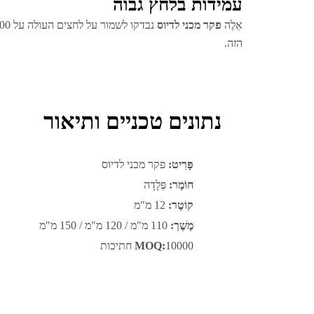
עמידות בלחץ גבוה
אֵלֶה
פקר מכני לדיוס
הזה.
נתונים טכניים ותיאור
פָּרִיט:
פקר מכני לדיוס
חוֹמֶר:
פְּלָדָה
קוֹטֶר:
12 מ"מ
מֶשֶׁך:
110 מ"מ / 120 מ"מ / 150 מ"מ
10000 חתיכות
MOQ: