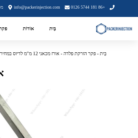
+86 181 5744 0126
info@packerinjection.com
מס' 199, אזור התעשי
בַּיִת
אוֹדוֹת
פקר 
בַּיִת
-
פקר הזרקת פלדה
-
אורז מכאני 12 מ"מ לדיוס במחיר מפעל
אורז