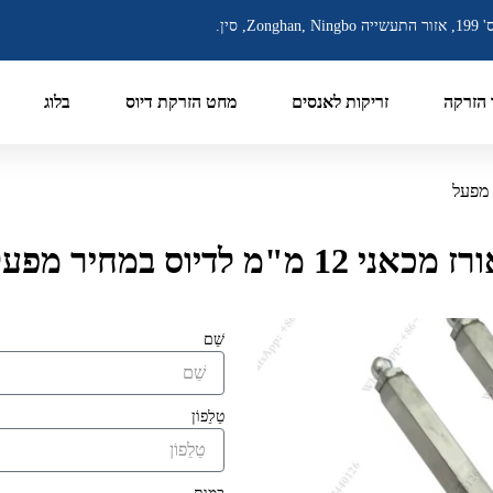
יה Zonghan, Ningbo, סין.
הזרקה
זריקות לאנסים
מחט הזרקת דיוס
בלוג
 מכאני 12 מ"מ לדיוס במחיר מפעל
שֵׁם
טֵלֵפוֹן