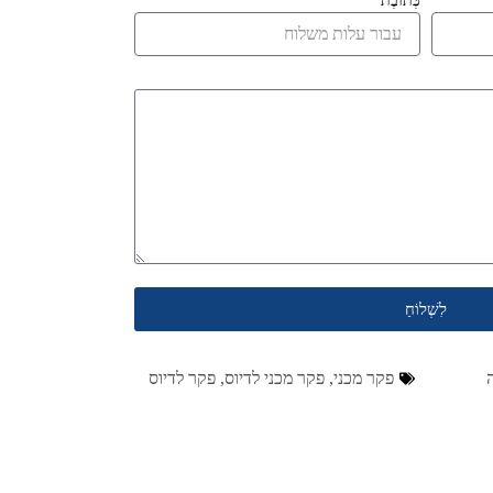
כְּתוֹבֶת
לִשְׁלוֹחַ
פקר מכני
,
פקר מכני לדיוס
,
פקר לדיוס