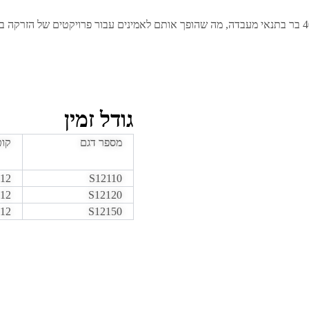
נבדקו לשמור על לחצים העולה על 400 בר בתנאי מעבדה, מה שהופך אותם לאמינים עבור פרויקטי
גודל זמין
מספר דגם
קוט
12
S12110
12
S12120
12
S12150