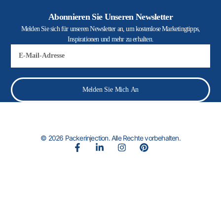
Abonnieren Sie Unseren Newsletter
Melden Sie sich für unseren Newsletter an, um kostenlose Marketingtipps,
Inspirationen und mehr zu erhalten.
E-
Mail
Melden Sie Mich An
© 2026 Packerinjection. Alle Rechte vorbehalten.
F
L
I
P
a
i
n
i
c
n
s
n
e
k
t
t
b
e
a
e
o
d
g
r
o
i
r
e
k
n
a
s
-
-
m
t