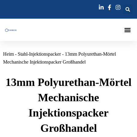
Zum
Inhalt
springen
Injektions
Heim
-
Stahl-Injektionspacker
-
13mm Polyurethan-Mörtel
Mechanische Injektionspacker Großhandel
13mm Polyurethan-Mörtel
Mechanische
Injektionspacker
Großhandel