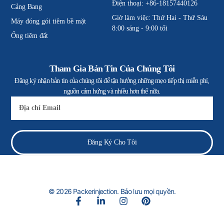
Điện thoại: +86-18157440126
Cảng Bang
Giờ làm việc: Thứ Hai - Thứ Sáu
Máy đóng gói tiêm bề mặt
8:00 sáng - 9:00 tối
Ống tiêm đất
Tham Gia Bản Tin Của Chúng Tôi
Đăng ký nhận bản tin của chúng tôi để tận hưởng những mẹo tiếp thị miễn phí,
nguồn cảm hứng và nhiều hơn thế nữa.
E-
mail
Đăng Ký Cho Tôi
© 2026 Packerinjection. Bảo lưu mọi quyền.
F
L
I
P
a
i
n
i
c
n
s
n