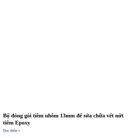
Bộ đóng gói tiêm nhôm 13mm để sửa chữa vết nứt
tiêm Epoxy
Đọc thêm »