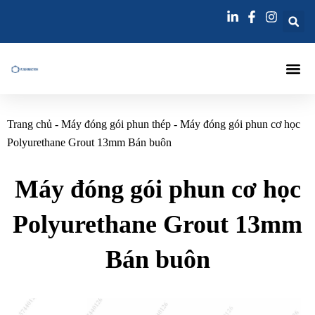
Nhảy
tới
nội
dung
Trang Chủ
Máy Đóng Gói Tiêm
Kim Tiêm
Kim Tiêm Vữa
Liên Hệ
Trang chủ
-
Máy đóng gói phun thép
-
Máy đóng gói phun cơ học
Polyurethane Grout 13mm Bán buôn
Máy đóng gói phun cơ học
Polyurethane Grout 13mm
Bán buôn