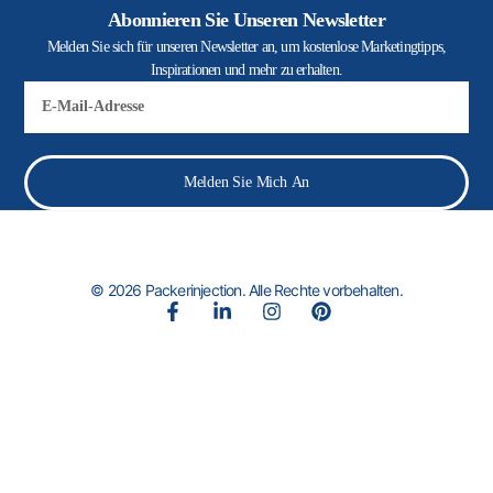
Abonnieren Sie Unseren Newsletter
Melden Sie sich für unseren Newsletter an, um kostenlose Marketingtipps,
Inspirationen und mehr zu erhalten.
E-
Mail
Melden Sie Mich An
© 2026 Packerinjection. Alle Rechte vorbehalten.
F
L
I
P
a
i
n
i
c
n
s
n
e
k
t
t
b
e
a
e
o
d
g
r
o
i
r
e
k
n
a
s
-
-
m
t
f
i