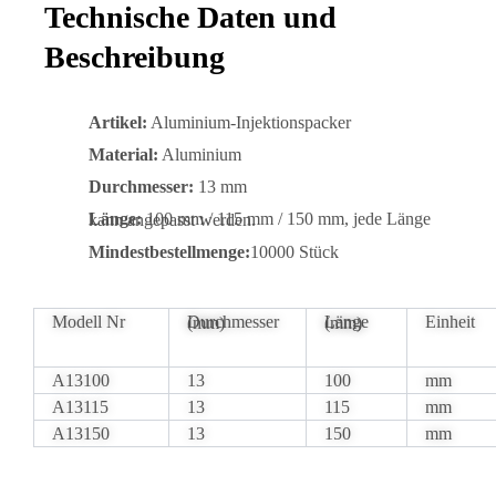
Technische Daten und
Beschreibung
Artikel:
Aluminium-Injektionspacker
Material:
Aluminium
Durchmesser:
13 mm
Länge:
100 mm / 115 mm / 150 mm, jede Länge kann angepasst werden.
Mindestbestellmenge:
10000 Stück
Modell Nr
Einheit
Durchmesser (mm)
Länge (mm)
A13100
13
100
mm
A13115
13
115
mm
A13150
13
150
mm