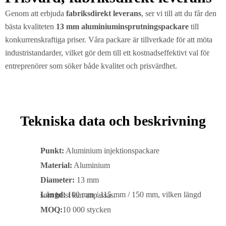
Genom att erbjuda
fabriksdirekt leverans
, ser vi till att du får den
bästa kvaliteten
13 mm aluminiuminsprutningspackare
till
konkurrenskraftiga priser. Våra packare är tillverkade för att möta
industristandarder, vilket gör dem till ett kostnadseffektivt val för
entreprenörer som söker både kvalitet och prisvärdhet.
Tekniska data och beskrivning
Punkt:
Aluminium injektionspackare
Material:
Aluminium
Diameter:
13 mm
Längd:
100 mm / 115 mm / 150 mm, vilken längd som helst kan anpassas.
MOQ:
10 000 stycken