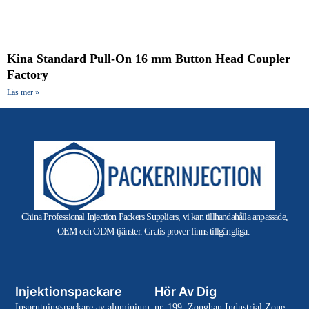
Kina Standard Pull-On 16 mm Button Head Coupler
Factory
Läs mer »
China Professional Injection Packers Suppliers, vi kan tillhandahålla anpassade,
OEM och ODM-tjänster. Gratis prover finns tillgängliga.
Injektionspackare
Hör Av Dig
Insprutningspackare av aluminium
nr. 199, Zonghan Industrial Zone,