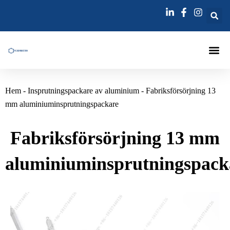
跳
至
内
容
Injektering
Hem
-
Insprutningspackare av aluminium
-
Fabriksförsörjning 13
mm aluminiuminsprutningspackare
Fabriksförsörjning 13 mm
aluminiuminsprutningspack