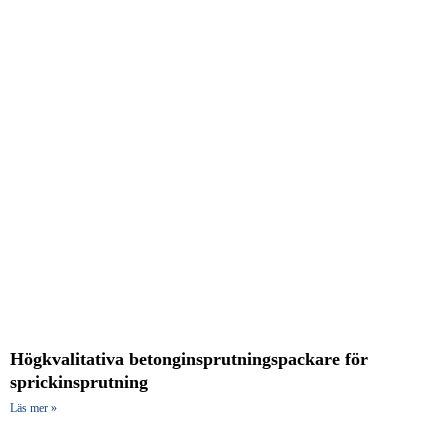
Högkvalitativa betonginsprutningspackare för
sprickinsprutning
Läs mer »