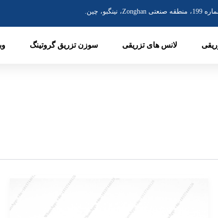
منطقه صنعتی Zonghan، نینگبو، چین.
ریقی
لانس های تزریقی
سوزن تزریق گروتینگ
وب