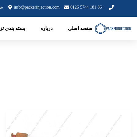
رش
+86 181 5744 0126
info@packerinjection.com
شماره 199، 
ه
حتوا
صفحه اصلی
درباره
بسته بندی تز