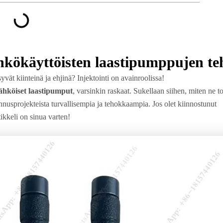
ähkökäyttöisten laastipumppujen te
vät kiinteinä ja ehjinä? Injektointi on avainroolissa!
ähköiset laastipumput
, varsinkin raskaat. Sukellaan siihen, miten ne t
nnusprojekteista turvallisempia ja tehokkaampia. Jos olet kiinnostunut
tikkeli on sinua varten!