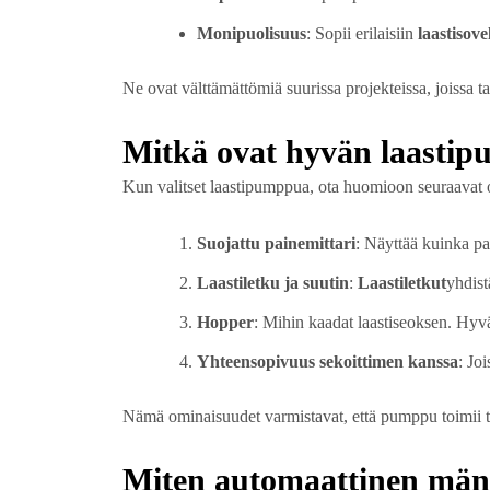
Monipuolisuus
: Sopii erilaisiin
laastisove
Ne ovat välttämättömiä suurissa projekteissa, joissa ta
Mitkä ovat hyvän laasti
Kun valitset laastipumppua, ota huomioon seuraavat 
Suojattu painemittari
: Näyttää kuinka pa
Laastiletku ja suutin
:
Laastiletkut
yhdist
Hopper
: Mihin kaadat laastiseoksen. Hy
Yhteensopivuus sekoittimen kanssa
: Jo
Nämä ominaisuudet varmistavat, että pumppu toimii t
Miten automaattinen män