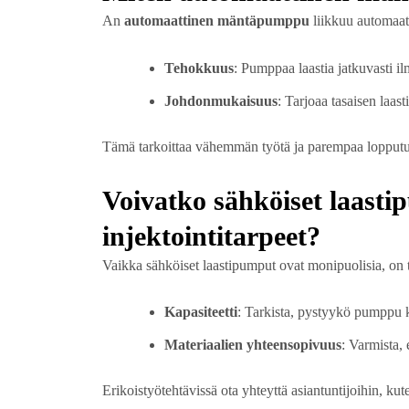
An
automaattinen mäntäpumppu
liikkuu automaatt
Tehokkuus
: Pumppaa laastia jatkuvasti i
Johdonmukaisuus
: Tarjoaa tasaisen laast
Tämä tarkoittaa vähemmän työtä ja parempaa lopputu
Voivatko sähköiset laasti
injektointitarpeet?
Vaikka sähköiset laastipumput ovat monipuolisia, on t
Kapasiteetti
: Tarkista, pystyykö pumppu 
Materiaalien yhteensopivuus
: Varmista, e
Erikoistyötehtävissä ota yhteyttä asiantuntijoihin, ku