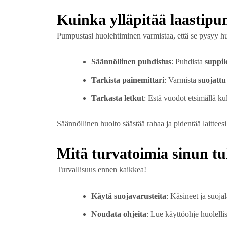
Kuinka ylläpitää laastipu
Pumpustasi huolehtiminen varmistaa, että se pysyy 
Säännöllinen puhdistus
: Puhdista
suppil
Tarkista painemittari
: Varmista
suojattu
Tarkasta letkut
: Estä vuodot etsimällä ku
Säännöllinen huolto säästää rahaa ja pidentää laitteesi
Mitä turvatoimia sinun tu
Turvallisuus ennen kaikkea!
Käytä suojavarusteita
: Käsineet ja suojal
Noudata ohjeita
: Lue käyttöohje huolellis