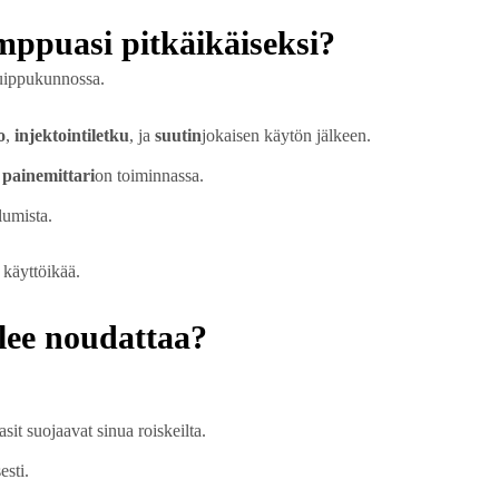
mppuasi pitkäikäiseksi?
huippukunnossa.
o
,
injektointiletku
, ja
suutin
jokaisen käytön jälkeen.
 painemittari
on toiminnassa.
lumista.
 käyttöikää.
lee noudattaa?
asit suojaavat sinua roiskeilta.
esti.