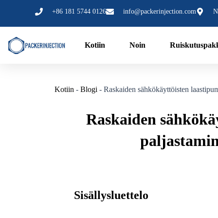
跳
Viesti
+86 181 5744 0126
info@packerinjection.com
N
至
navigointi
内
容
Kotiin
Noin
Ruiskutuspak
Kotiin
-
Blogi
-
Raskaiden sähkökäyttöisten laastipu
Raskaiden sähkökäy
paljastamin
Sisällysluettelo