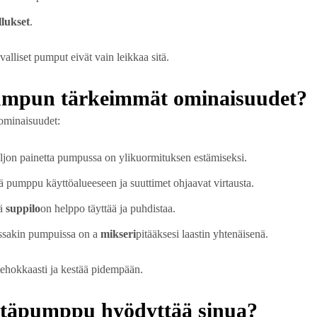
llukset
.
valliset pumput eivät vain leikkaa sitä.
pumpun tärkeimmät ominaisuudet?
ominaisuudet:
ljon painetta pumpussa on ylikuormituksen estämiseksi.
ä pumppu käyttöalueeseen ja suuttimet ohjaavat virtausta.
vä
suppilo
on helppo täyttää ja puhdistaa.
issakin pumpuissa on a
mikseri
pitääksesi laastin yhtenäisenä.
ehokkaasti ja kestää pidempään.
täpumppu hyödyttää sinua?