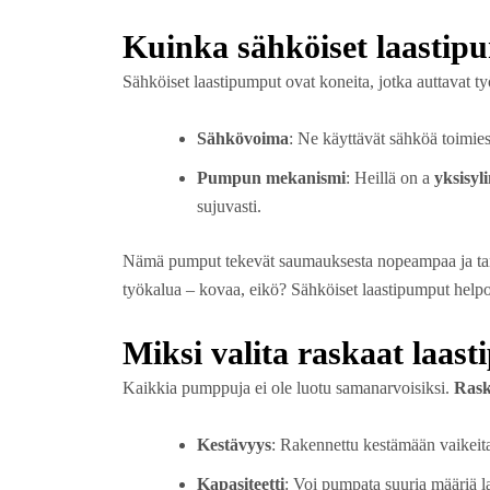
Kuinka sähköiset laastip
Sähköiset laastipumput ovat koneita, jotka auttavat työn
Sähkövoima
: Ne käyttävät sähköä toimies
Pumpun mekanismi
: Heillä on a
yksisyl
sujuvasti.
Nämä pumput tekevät saumauksesta nopeampaa ja tarke
työkalua – kovaa, eikö? Sähköiset laastipumput helpot
Miksi valita raskaat laas
Kaikkia pumppuja ei ole luotu samanarvoisiksi.
Rask
Kestävyys
: Rakennettu kestämään vaikeita
Kapasiteetti
: Voi pumpata suuria määriä la