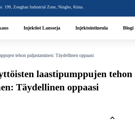
o. 199, Zonghan Industrial Zone, Ningbo, Kiina.
kaus
Injektiot Lansseja
Injektointineula
Blogi
mppujen tehon paljastaminen: Täydellinen oppaasi
ttöisten laastipumppujen tehon
en: Täydellinen oppaasi