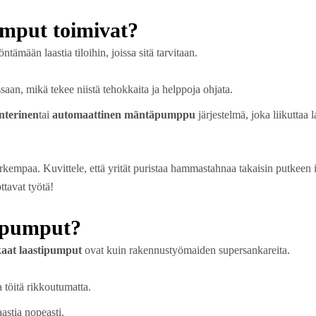
umput toimivat?
tämään laastia tiloihin, joissa sitä tarvitaan.
saan, mikä tekee niistä tehokkaita ja helppoja ohjata.
interinen
tai
automaattinen mäntäpumppu
järjestelmä, joka liikuttaa l
mpaa. Kuvittele, että yrität puristaa hammastahnaa takaisin putkeen 
tavat työtä!
tipumput?
aat laastipumput
ovat kuin rakennustyömaiden supersankareita.
 töitä rikkoutumatta.
astia nopeasti.