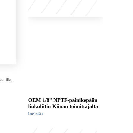
alilla,
OEM 1/8” NPTF-painikepään
liukuliitin Kiinan toimittajalta
Lue lisää »