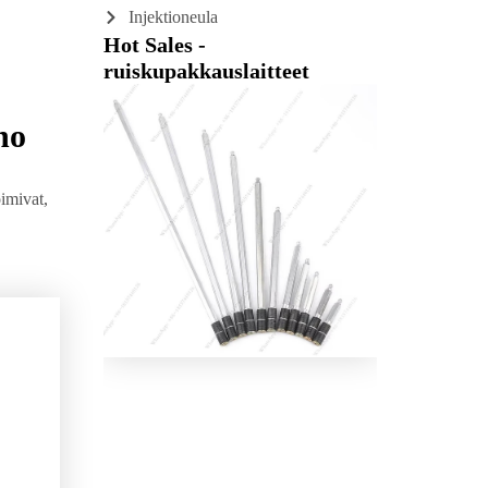
Injektioneula
Hot Sales -
ruiskupakkauslaitteet
ho
oimivat,