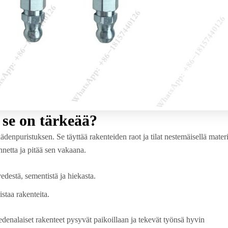
 se on tärkeää?
npuristuksen. Se täyttää rakenteiden raot ja tilat nestemäisellä materia
nnetta ja pitää sen vakaana.
edestä, sementistä ja hiekasta.
istaa rakenteita.
 vedenalaiset rakenteet pysyvät paikoillaan ja tekevät työnsä hyvin