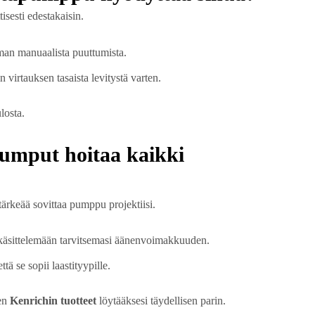
isesti edestakaisin.
lman manuaalista puuttumista.
in virtauksen tasaista levitystä varten.
losta.
pumput hoitaa kaikki
ärkeää sovittaa pumppu projektiisi.
käsittelemään tarvitsemasi äänenvoimakkuuden.
ttä se sopii laastityypille.
ten
Kenrichin tuotteet
löytääksesi täydellisen parin.