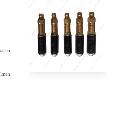
aastia
ilman