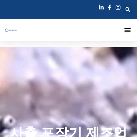
콘
텐
츠
로
건
너
에 대한
주입 패커
주사 랜스
그라우팅 주입 바늘
블로그
연락하다
뛰
기
사출 포장기 제조업