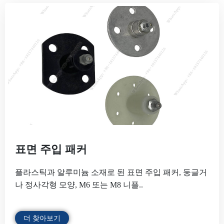
표면 주입 패커
플라스틱과 알루미늄 소재로 된 표면 주입 패커, 둥글거
나 정사각형 모양, M6 또는 M8 니플..
더 찾아보기