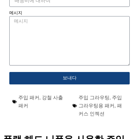
메시지
보내다
주입 패커
,
강철 사출
주입 그라우팅
,
주입
패커
그라우팅용 패커
,
패
커스 인젝션