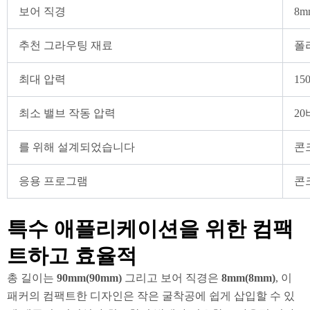
보어 직경
8m
추천 그라우팅 재료
폴
최대 압력
15
최소 밸브 작동 압력
20
를 위해 설계되었습니다
콘
응용 프로그램
콘
특수 애플리케이션을 위한 컴팩
트하고 효율적
총 길이는
90mm(90mm)
그리고 보어 직경은
8mm(8mm)
, 이
패커의 컴팩트한 디자인은 작은 굴착공에 쉽게 삽입할 수 있