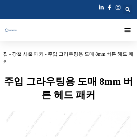
콘
텐
츠
로
건
너
에 대한
주입 패커
주사 랜스
그라우팅 주입 바늘
블로그
연락하다
뛰
집
-
강철 사출 패커
-
주입 그라우팅용 도매 8mm 버튼 헤드 패
기
커
주입 그라우팅용 도매 8mm 버
튼 헤드 패커