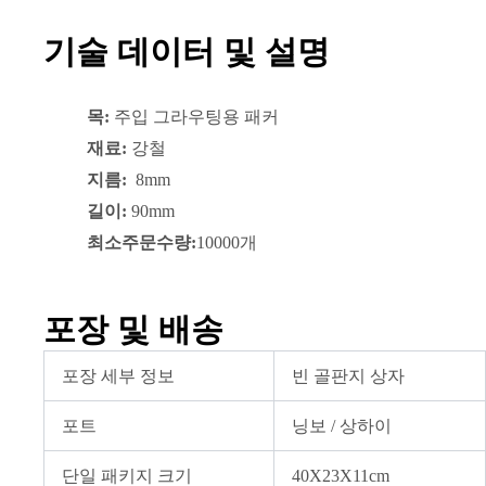
기술 데이터 및 설명
목:
주입 그라우팅용 패커
재료:
강철
지름:
8mm
길이:
90mm
최소주문수량:
10000개
포장 및 배송
포장 세부 정보
빈 골판지 상자
포트
닝보 / 상하이
단일 패키지 크기
40X23X11cm