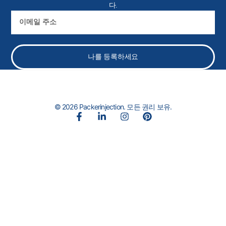
다.
이
메
일
나를 등록하세요
© 2026 Packerinjection. 모든 권리 보유.
페
링
인
핀
이
크
스
터
스
드
타
레
북
인
그
스
-
-
램
트
f
인