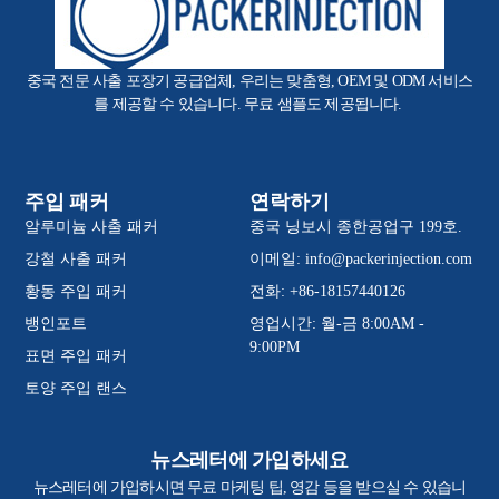
중국 전문 사출 포장기 공급업체, 우리는 맞춤형, OEM 및 ODM 서비스
를 제공할 수 있습니다. 무료 샘플도 제공됩니다.
주입 패커
연락하기
알루미늄 사출 패커
중국 닝보시 종한공업구 199호.
강철 사출 패커
이메일:
info@packerinjection.com
황동 주입 패커
전화: +86-18157440126
뱅인포트
영업시간: 월-금 8:00AM -
9:00PM
표면 주입 패커
토양 주입 랜스
뉴스레터에 가입하세요
뉴스레터에 가입하시면 무료 마케팅 팁, 영감 등을 받으실 수 있습니