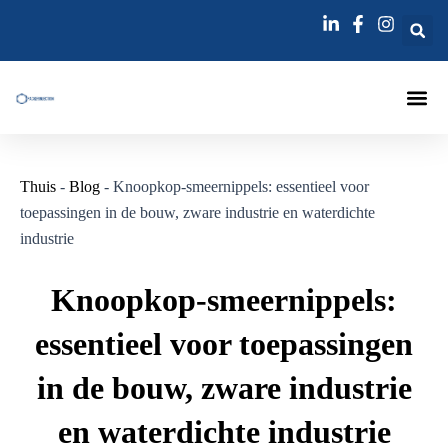
Ga
Bericht
naar
navigatie
de
inhoud
Injecties La
Injectienaa
Thuis
-
Blog
-
Knoopkop-smeernippels: essentieel voor
toepassingen in de bouw, zware industrie en waterdichte
industrie
Knoopkop-smeernippels:
essentieel voor toepassingen
in de bouw, zware industrie
en waterdichte industrie