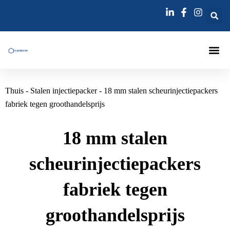
Ga
naar
de
inhoud
Injecties La
Injectienaa
Thuis
-
Stalen injectiepacker
-
18 mm stalen scheurinjectiepackers
fabriek tegen groothandelsprijs
18 mm stalen
scheurinjectiepackers
fabriek tegen
groothandelsprijs