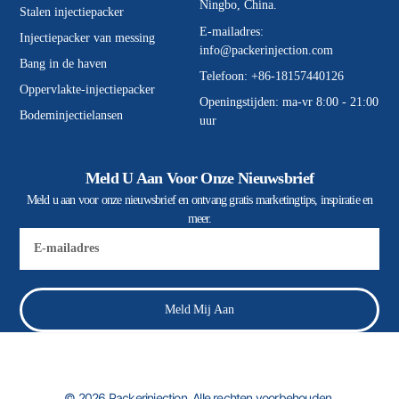
Ningbo, China.
Stalen injectiepacker
E-mailadres:
Injectiepacker van messing
info@packerinjection.com
Bang in de haven
Telefoon: +86-18157440126
Oppervlakte-injectiepacker
Openingstijden: ma-vr 8:00 - 21:00
Bodeminjectielansen
uur
Meld U Aan Voor Onze Nieuwsbrief
Meld u aan voor onze nieuwsbrief en ontvang gratis marketingtips, inspiratie en
meer.
E-
mail
Meld Mij Aan
© 2026 Packerinjection. Alle rechten voorbehouden.