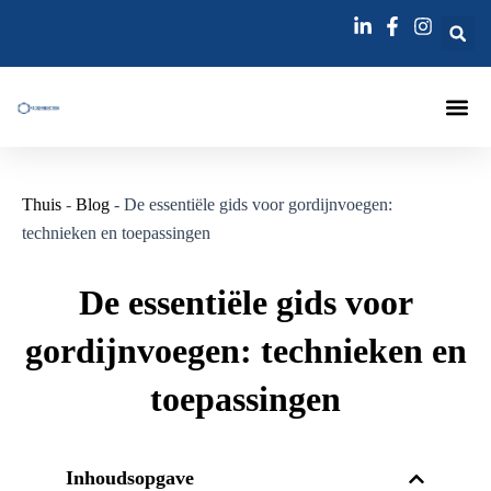
Ga
naar
de
inhoud
Injecties La
Injectienaa
Thuis
-
Blog
-
De essentiële gids voor gordijnvoegen:
technieken en toepassingen
De essentiële gids voor
gordijnvoegen: technieken en
toepassingen
Inhoudsopgave