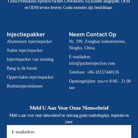
China Professional Injection Packers Leveranciers, wij kunnen aangepaste, OEM
en ODM service leveren. Gratis monsters zijn beschikbaar.
Injectiepakker
Neem Contact Op
Aluminium injectiepacker
Nr. 199, Zonghan Industriezone,
Ningbo, China.
Stalen injectiepacker
E-mailadres:
Injectiepacker van messing
info@packerinjection.com
Bang in de haven
Telefoon: +86-18157440126
Oppervlakte-injectiepacker
Openingstijden: ma-vr 8:00 - 21:00
Bodeminjectielansen
uur
Meld U Aan Voor Onze Nieuwsbrief
Meld u aan voor onze nieuwsbrief en ontvang gratis marketingtips, inspiratie en
meer.
E-
mail