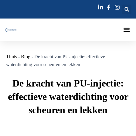
Ga
Bericht
naar
navigatie
de
inhoud
Injecties La
Injectienaa
Thuis
-
Blog
-
De kracht van PU-injectie: effectieve
waterdichting voor scheuren en lekken
De kracht van PU-injectie:
effectieve waterdichting voor
scheuren en lekken