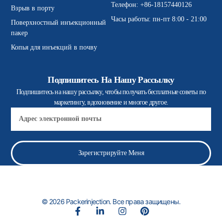
Телефон: +86-18157440126
Взрыв в порту
Часы работы: пн-пт 8:00 - 21:00
Поверхностный инъекционный
пакер
Копья для инъекций в почву
Подпишитесь На Нашу Рассылку
Подпишитесь на нашу рассылку, чтобы получать бесплатные советы по
маркетингу, вдохновение и многое другое.
Электронная
почта
Зарегистрируйте Меня
© 2026 Packerinjection. Все права защищены.
F
L
И
П
a
i
н
и