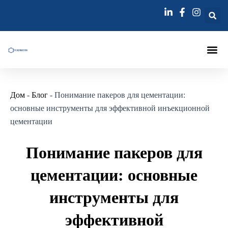
Перейти
Навигация
к
по
содержимому
записям
Инъекционный Па
Инъекции Лэ
Игла Для Инъекц
Дом
-
Блог
-
Понимание пакеров для цементации:
основные инструменты для эффективной инъекционной
цементации
Понимание пакеров для
цементации: основные
инструменты для
эффективной