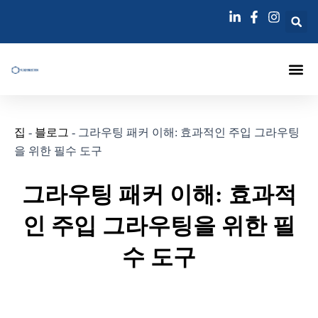
콘
포
텐
스
츠
트
로
탐
건
색
너
에 대한
주입 패커
주사 랜스
그라우팅 주입 바늘
블로그
연락하다
뛰
집
-
블로그
-
그라우팅 패커 이해: 효과적인 주입 그라우팅
기
을 위한 필수 도구
그라우팅 패커 이해: 효과적
인 주입 그라우팅을 위한 필
수 도구