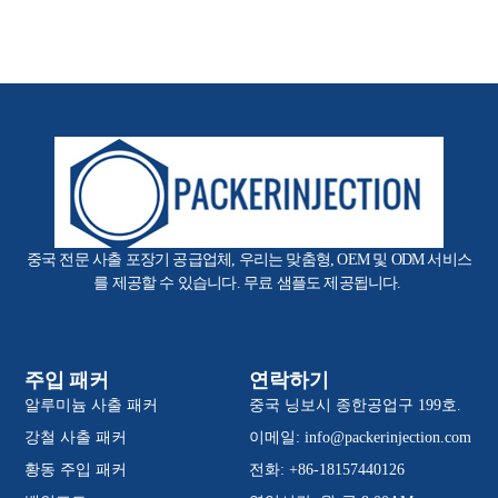
중국 전문 사출 포장기 공급업체, 우리는 맞춤형, OEM 및 ODM 서비스
를 제공할 수 있습니다. 무료 샘플도 제공됩니다.
주입 패커
연락하기
알루미늄 사출 패커
중국 닝보시 종한공업구 199호.
강철 사출 패커
이메일:
info@packerinjection.com
황동 주입 패커
전화: +86-18157440126