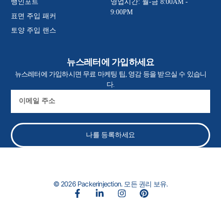
뱅인포트
영업시간: 월-금 8:00AM -
9:00PM
표면 주입 패커
토양 주입 랜스
뉴스레터에 가입하세요
뉴스레터에 가입하시면 무료 마케팅 팁, 영감 등을 받으실 수 있습니
다.
이
메
일
나를 등록하세요
© 2026 Packerinjection. 모든 권리 보유.
페
링
인
핀
이
크
스
터
스
드
타
레
북
인
그
스