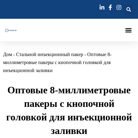
Перейти
к
содержимому
Инъекционный Па
Инъекции Лэ
Игла Для Инъекц
Дом
-
Стальной инъекционный пакер
-
Оптовые 8-
миллиметровые пакеры с кнопочной головкой для
инъекционной заливки
Оптовые 8-миллиметровые
пакеры с кнопочной
головкой для инъекционной
заливки