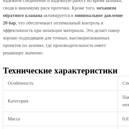
надежное соединение и надежную работу во время заливки,
сводя к минимуму риск протечки. Кроме того,
механизм
обратного клапана
активируется в
минимальное давление
20 бар
, что обеспечивает оптимальный контроль и
эффективность при инъекции материала. Это делает пакер
хорошо подходящим для точных, высокорискованных
проектов по заливке, где производительность имеет
решающее значение.
Технические характеристики
Особенность
Сп
Пак
Категория
ин
Масса
0,0