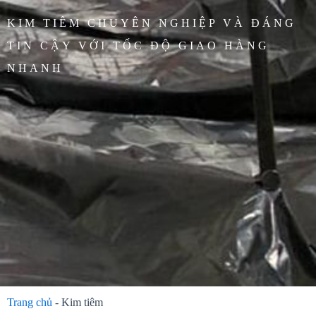
KIM TIÊM CHUYÊN NGHIỆP VÀ ĐÁNG
TIN CẬY VỚI TỐC ĐỘ GIAO HÀNG
NHANH
Trang chủ
-
Kim tiêm