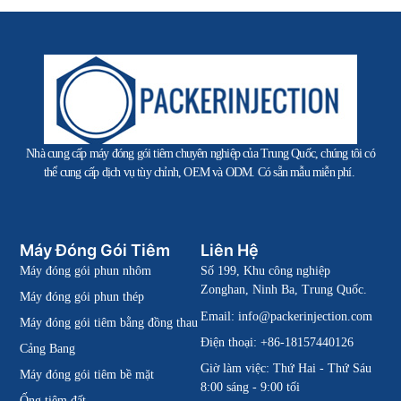
Nhà cung cấp máy đóng gói tiêm chuyên nghiệp của Trung Quốc, chúng tôi có
thể cung cấp dịch vụ tùy chỉnh, OEM và ODM. Có sẵn mẫu miễn phí.
Máy Đóng Gói Tiêm
Liên Hệ
Máy đóng gói phun nhôm
Số 199, Khu công nghiệp
Zonghan, Ninh Ba, Trung Quốc.
Máy đóng gói phun thép
Email:
info@packerinjection.com
Máy đóng gói tiêm bằng đồng thau
Điện thoại: +86-18157440126
Cảng Bang
Giờ làm việc: Thứ Hai - Thứ Sáu
Máy đóng gói tiêm bề mặt
8:00 sáng - 9:00 tối
Ống tiêm đất