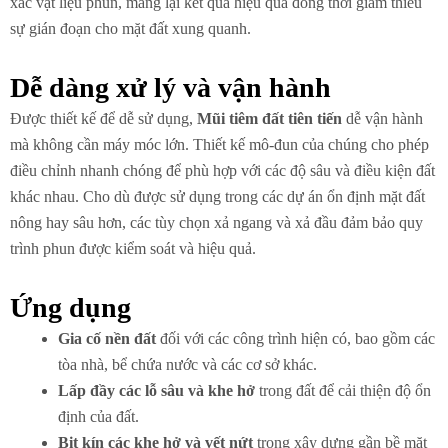
xác vật liệu phun, mang lại kết quả hiệu quả đồng thời giảm thiểu
sự gián đoạn cho mặt đất xung quanh.
Dễ dàng xử lý và vận hành
Được thiết kế để dễ sử dụng,
Mũi tiêm đất tiên tiến
dễ vận hành
mà không cần máy móc lớn. Thiết kế mô-đun của chúng cho phép
điều chỉnh nhanh chóng để phù hợp với các độ sâu và điều kiện đất
khác nhau. Cho dù được sử dụng trong các dự án ổn định mặt đất
nông hay sâu hơn, các tùy chọn xả ngang và xả đầu đảm bảo quy
trình phun được kiểm soát và hiệu quả.
Ứng dụng
Gia cố nền đất
đối với các công trình hiện có, bao gồm các
tòa nhà, bể chứa nước và các cơ sở khác.
Lấp đầy các lỗ sâu và khe hở
trong đất để cải thiện độ ổn
định của đất.
Bịt kín các khe hở và vết nứt
trong xây dựng gần bề mặt