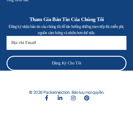
Tham Gia Bản Tin Của Chúng Tôi
Đăng ký nhận bản tin của chúng tôi để tận hưởng những mẹo tiếp thị miễn phí,
nguồn cảm hứng và nhiều hơn thế nữa.
E-
mail
Đăng Ký Cho Tôi
© 2026 Packerinjection. Bảo lưu mọi quyền.
F
L
I
P
a
i
n
i
c
n
s
n
e
k
t
t
b
e
a
e
o
d
g
r
o
i
r
e