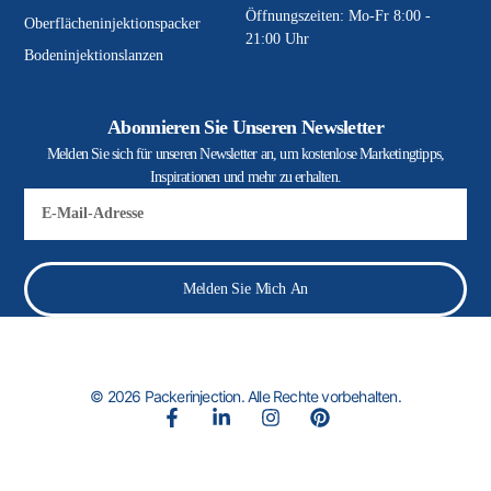
Öffnungszeiten: Mo-Fr 8:00 -
Oberflächeninjektionspacker
21:00 Uhr
Bodeninjektionslanzen
Abonnieren Sie Unseren Newsletter
Melden Sie sich für unseren Newsletter an, um kostenlose Marketingtipps,
Inspirationen und mehr zu erhalten.
E-
Mail
Melden Sie Mich An
© 2026 Packerinjection. Alle Rechte vorbehalten.
F
L
I
P
a
i
n
i
c
n
s
n
e
k
t
t