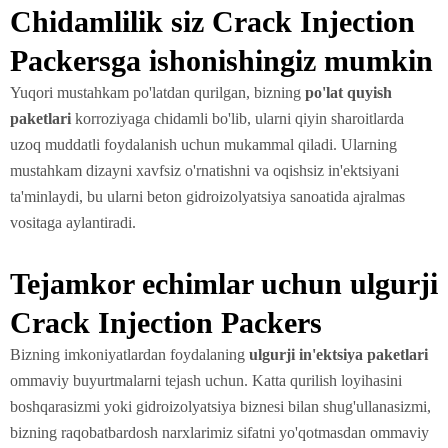
Chidamlilik siz Crack Injection
Packersga ishonishingiz mumkin
Yuqori mustahkam po'latdan qurilgan, bizning
po'lat quyish
paketlari
korroziyaga chidamli bo'lib, ularni qiyin sharoitlarda
uzoq muddatli foydalanish uchun mukammal qiladi. Ularning
mustahkam dizayni xavfsiz o'rnatishni va oqishsiz in'ektsiyani
ta'minlaydi, bu ularni beton gidroizolyatsiya sanoatida ajralmas
vositaga aylantiradi.
Tejamkor echimlar uchun ulgurji
Crack Injection Packers
Bizning imkoniyatlardan foydalaning
ulgurji in'ektsiya paketlari
ommaviy buyurtmalarni tejash uchun. Katta qurilish loyihasini
boshqarasizmi yoki gidroizolyatsiya biznesi bilan shug'ullanasizmi,
bizning raqobatbardosh narxlarimiz sifatni yo'qotmasdan ommaviy