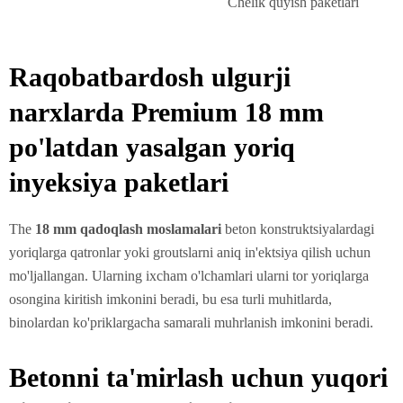
Chelik quyish paketlari
Raqobatbardosh ulgurji
narxlarda Premium 18 mm
po'latdan yasalgan yoriq
inyeksiya paketlari
The
18 mm qadoqlash moslamalari
beton konstruktsiyalardagi
yoriqlarga qatronlar yoki groutslarni aniq in'ektsiya qilish uchun
mo'ljallangan. Ularning ixcham o'lchamlari ularni tor yoriqlarga
osongina kiritish imkonini beradi, bu esa turli muhitlarda,
binolardan ko'priklargacha samarali muhrlanish imkonini beradi.
Betonni ta'mirlash uchun yuqori