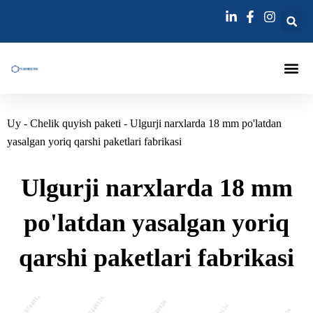
Tarkibga
oʻtish
Injection Pa
Nayzalar 
Grouting In'ektsiya Igna
Uy
-
Chelik quyish paketi
-
Ulgurji narxlarda 18 mm po'latdan
yasalgan yoriq qarshi paketlari fabrikasi
Ulgurji narxlarda 18 mm
po'latdan yasalgan yoriq
qarshi paketlari fabrikasi