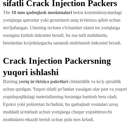
sifatli Crack Injection Packers
The
18 mm qadoqlash moslamalari
beton konstruktsiyalardagi
yoriqlarga qatronlar yoki groutslarni aniq in'ektsiya qilish uchun
mo'ljallangan. Ularning ixcham o'lchamlari ularni tor yoriqlarga
osongina kiritish imkonini beradi, bu esa turli muhitlarda,
binolardan ko'priklargacha samarali muhrlanish imkonini beradi.
Crack Injection Packersning
yuqori ishlashi
Bizning
yoriq in'ektsiya paketlari
chidamlilik va ko'p qirralilik
uchun qurilgan. Yuqori sifatli po'latdan yasalgan ular past va yuqori
yopishqoqlikdagi materiallarning bosimiga bardosh bera oladi.
Epoksi yoki poliuretan bo'ladimi, bu qadoqlash vositalari uzoq
muddatli ta'mirlash uchun yoriqlarga chuqur yopishtiruvchi
moddalarni etkazib berish uchun juda mos keladi.