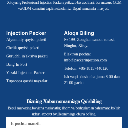
Xitoyning Professional Injection Packers yetkazib beruvchilari, biz maxsus, OEM
va ODM xizmatini taqdim eta olamiz. Bepul namunalar mavjud.
Injection Packer
Aloqa Qiling
Alyuminiy quyish paketi
№ 199, Zonghan sanoat zonasi,
Ningbo, Xitoy.
Chelik quyish paketi
Elektron pochta:
Guruchli in'ektsiya paketi
info@packerinjection.com
Bang In Port
Telefon: +86-18157440126
Yuzaki Injection Packer
Ish vaqti: dushanba-juma 8:00 dan
Tuproqqa qarshi nayzalar
21:00 gacha
Bizning Xabarnomamizga Qo'shiling
Bepul marketing bo'yicha maslahatlar, ilhom va boshqalardan bahramand bo'lish
uchun axborot byulletenimizga obuna bo'ling.
Elektron
pochta