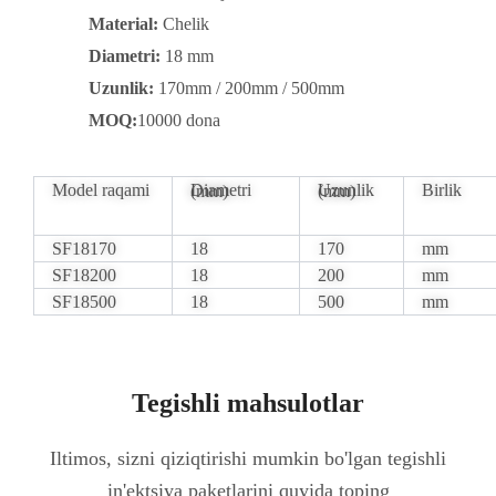
Material:
Chelik
Diametri:
18 mm
Uzunlik:
170mm / 200mm / 500mm
MOQ:
10000 dona
Model raqami
Birlik
Diametri (mm)
Uzunlik (mm)
SF18170
18
170
mm
SF18200
18
200
mm
SF18500
18
500
mm
Tegishli mahsulotlar
Iltimos, sizni qiziqtirishi mumkin bo'lgan tegishli
in'ektsiya paketlarini quyida toping