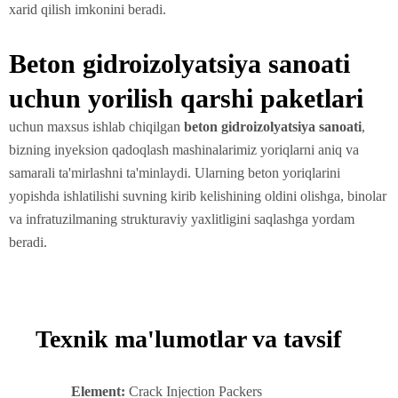
xarid qilish imkonini beradi.
Beton gidroizolyatsiya sanoati
uchun yorilish qarshi paketlari
uchun maxsus ishlab chiqilgan
beton gidroizolyatsiya sanoati
,
bizning inyeksion qadoqlash mashinalarimiz yoriqlarni aniq va
samarali ta'mirlashni ta'minlaydi. Ularning beton yoriqlarini
yopishda ishlatilishi suvning kirib kelishining oldini olishga, binolar
va infratuzilmaning strukturaviy yaxlitligini saqlashga yordam
beradi.
Texnik ma'lumotlar va tavsif
Element:
Crack Injection Packers