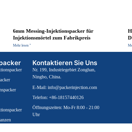
6mm Messing-Injektionspacker für
H
Injektionsmörtel zum Fabrikpreis
D
Mehr lesen "
Me
spacker
Kontaktieren Sie Uns
tionspacker
Nr. 199, Industriegebiet Zonghan,
Ningbo, China.
packer
E-Mail:
info@packerinjection.com
onspacker
Telefon: +86-18157440126
Öffnungszeiten: Mo-Fr 8:00 - 21:00
ktionspacker
Uhr
lanzen