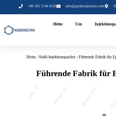
Zum
+86 181 5744 0126
info@packerinjection.com
N
Inhalt
springen
Heim
Um
Injektionsp
Heim
-
Stahl-Injektionspacker
-
Führende Fabrik für E
Führende Fabrik für E