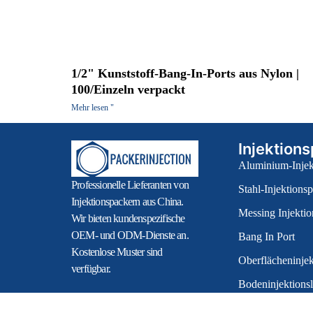
1/2" Kunststoff-Bang-In-Ports aus Nylon |
100/Einzeln verpackt
Mehr lesen "
Injektion
Aluminium-Injek
Professionelle Lieferanten von
Stahl-Injektions
Injektionspackern aus China.
Messing Injekti
Wir bieten kundenspezifische
OEM- und ODM-Dienste an.
Bang In Port
Kostenlose Muster sind
Oberflächeninje
verfügbar.
Bodeninjektions