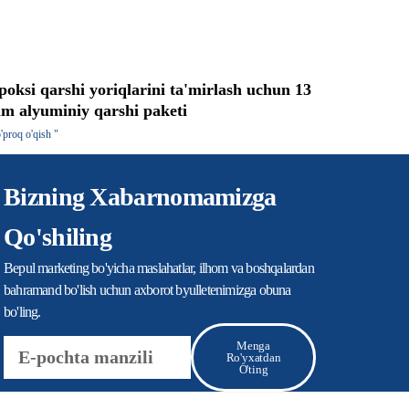
poksi qarshi yoriqlarini ta'mirlash uchun 13
m alyuminiy qarshi paketi
'proq o'qish "
Bizning Xabarnomamizga
Qo'shiling
Bepul marketing bo'yicha maslahatlar, ilhom va boshqalardan
bahramand bo'lish uchun axborot byulletenimizga obuna
bo'ling.
Elektron
Menga
pochta
Ro'yxatdan
O'ting