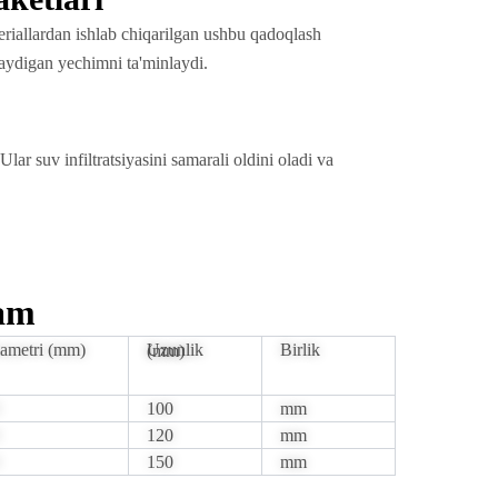
teriallardan ishlab chiqarilgan ushbu qadoqlash
maydigan yechimni ta'minlaydi.
lar suv infiltratsiyasini samarali oldini oladi va
am
ametri (mm)
Birlik
Uzunlik (mm)
100
mm
120
mm
150
mm