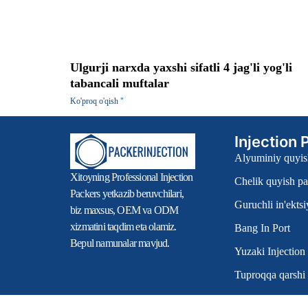
Ulgurji narxda yaxshi sifatli 4 jag'li yog'li
tabancali muftalar
Ko'proq o'qish "
Injection
Alyuminiy quyis
Xitoyning Professional Injection
Chelik quyish pa
Packers yetkazib beruvchilari,
Guruchli in'ektsi
biz maxsus, OEM va ODM
xizmatini taqdim eta olamiz.
Bang In Port
Bepul namunalar mavjud.
Yuzaki Injection
Tuproqqa qarshi