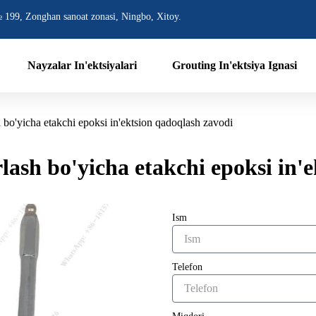
 199, Zonghan sanoat zonasi, Ningbo, Xitoy.
Nayzalar In'ektsiyalari
Grouting In'ektsiya Ignasi
h bo'yicha etakchi epoksi in'ektsion qadoqlash zavodi
rlash bo'yicha etakchi epoksi in'
Ism
Telefon