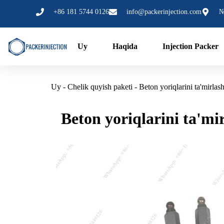
Tarkibga
+86 181 5744 0126
info@packerinjection.com
№
oʻtish
Uy
Haqida
Injection Packer
Uy
-
Chelik quyish paketi
-
Beton yoriqlarini ta'mirlas
Beton yoriqlarini ta'mi