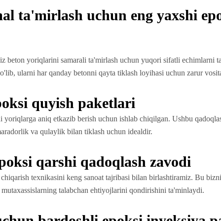
l ta'mirlash uchun eng yaxshi epo
biz beton yoriqlarini samarali ta'mirlash uchun yuqori sifatli echimlarni
'lib, ularni har qanday betonni qayta tiklash loyihasi uchun zarur vosita
poksi quyish paketlari
i yoriqlarga aniq etkazib berish uchun ishlab chiqilgan. Ushbu qadoql
aradorlik va qulaylik bilan tiklash uchun idealdir.
oksi qarshi qadoqlash zavodi
ab chiqarish texnikasini keng sanoat tajribasi bilan birlashtiramiz. Bu bi
a mutaxassislarning talabchan ehtiyojlarini qondirishini ta'minlaydi.
chun bardoshli epoksi inyeksiya pa