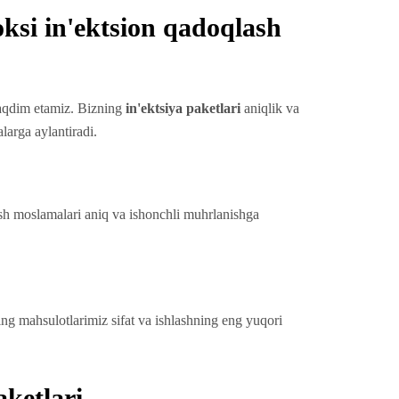
ksi in'ektsion qadoqlash
 taqdim etamiz. Bizning
in'ektsiya paketlari
aniqlik va
larga aylantiradi.
ash moslamalari aniq va ishonchli muhrlanishga
zning mahsulotlarimiz sifat va ishlashning eng yuqori
ketlari