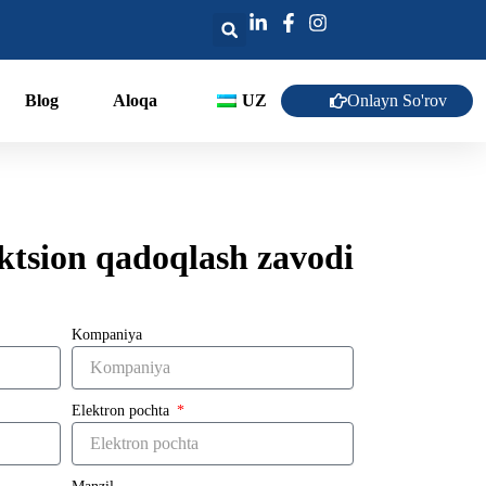
Onlayn So'rov
Blog
Aloqa
UZ
ektsion qadoqlash zavodi
Kompaniya
Elektron pochta