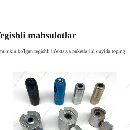
egishli mahsulotlar
i mumkin bo'lgan tegishli in'ektsiya paketlarini quyida toping