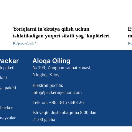
Yoriqlarni in'ektsiya qilish uchun
E
ishlatiladigan yuqori sifatli yog 'kuplörleri
m
Ko'proq o'qish "
Ko
 Packer
Aloqa Qiling
h paketi
№ 199, Zonghan sanoat zonasi,
Ningbo, Xitoy.
keti
Elektron pochta:
ya paketi
info@packerinjection.com
Telefon: +86-18157440126
 Packer
Ish vaqti: dushanba-juma 8:00 dan
 nayzalar
21:00 gacha