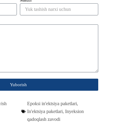
Manzil
Yuborish
yish
Epoksi in'ektsiya paketlari
,
In'ektsiya paketlari
,
Inyeksion
qadoqlash zavodi