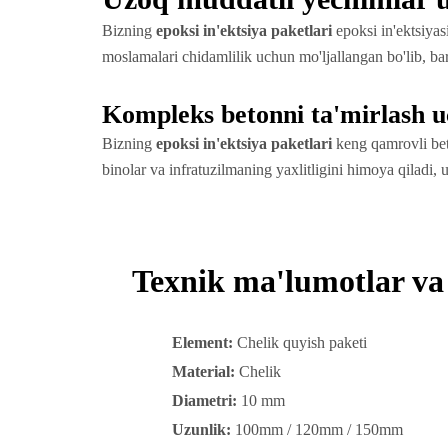
Bizning
epoksi in'ektsiya paketlari
epoksi in'ektsiyas
moslamalari chidamlilik uchun mo'ljallangan bo'lib, ba
Kompleks betonni ta'mirlash uc
Bizning
epoksi in'ektsiya paketlari
keng qamrovli beton
binolar va infratuzilmaning yaxlitligini himoya qiladi, 
Texnik ma'lumotlar va 
Element:
Chelik quyish paketi
Material:
Chelik
Diametri:
10 mm
Uzunlik:
100mm / 120mm / 150mm