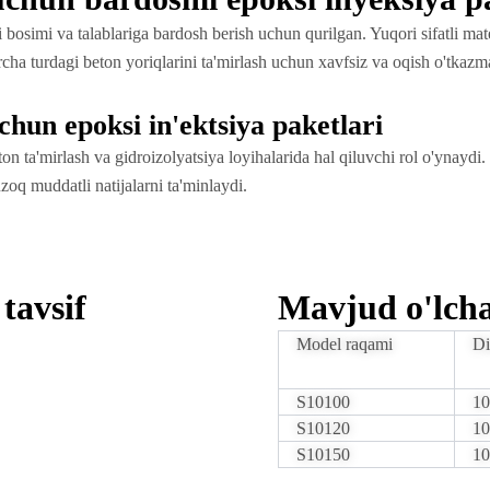
i bosimi va talablariga bardosh berish uchun qurilgan. Yuqori sifatli ma
rcha turdagi beton yoriqlarini ta'mirlash uchun xavfsiz va oqish o'tkaz
hun epoksi in'ektsiya paketlari
 ta'mirlash va gidroizolyatsiya loyihalarida hal qiluvchi rol o'ynaydi. U
uzoq muddatli natijalarni ta'minlaydi.
tavsif
Mavjud o'lch
Model raqami
Di
S10100
10
S10120
10
S10150
10