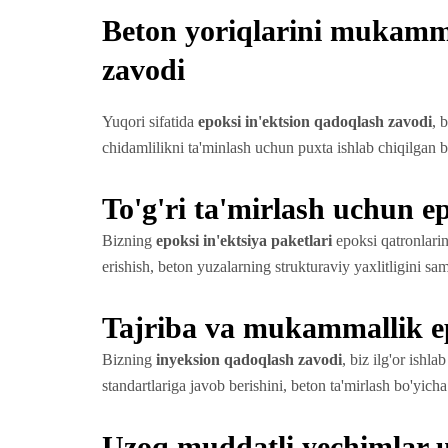
Beton yoriqlarini mukamma
zavodi
Yuqori sifatida
epoksi in'ektsion qadoqlash zavodi
, 
chidamlilikni ta'minlash uchun puxta ishlab chiqilgan bo
To'g'ri ta'mirlash uchun e
Bizning
epoksi in'ektsiya paketlari
epoksi qatronlarin
erishish, beton yuzalarning strukturaviy yaxlitligini sam
Tajriba va mukammallik ep
Bizning
inyeksion qadoqlash zavodi
, biz ilg'or ishl
standartlariga javob berishini, beton ta'mirlash bo'yich
Uzoq muddatli yechimlar u