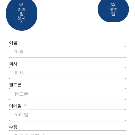
이메
왓츠
일
앱
보내
기
이름
회사
핸드폰
이메일
수량