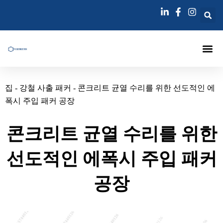
콘
텐
츠
로
건
너
에 대한
주입 패커
주사 랜스
그라우팅 주입 바늘
블로그
연락하다
뛰
집
-
강철 사출 패커
-
콘크리트 균열 수리를 위한 선도적인 에
기
폭시 주입 패커 공장
콘크리트 균열 수리를 위한
선도적인 에폭시 주입 패커
공장