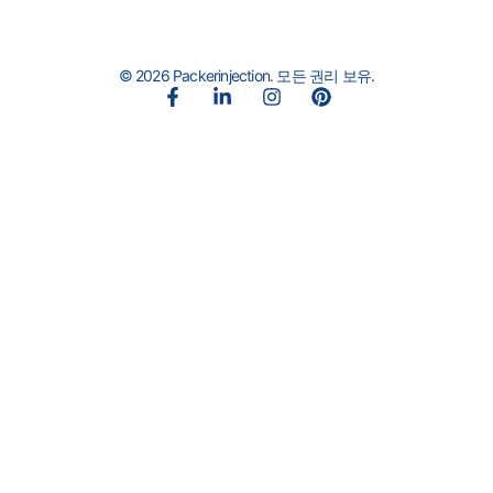
© 2026 Packerinjection. 모든 권리 보유.
페
링
인
핀
이
크
스
터
스
드
타
레
북
인
그
스
-
-
램
트
f
인