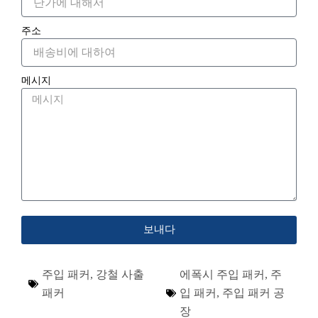
주소
메시지
보내다
주입 패커
,
강철 사출
에폭시 주입 패커
,
주
패커
입 패커
,
주입 패커 공
장