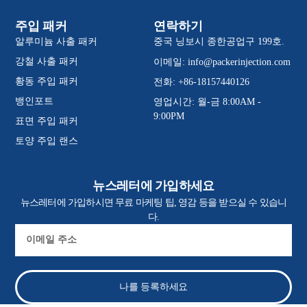
주입 패커
연락하기
알루미늄 사출 패커
중국 닝보시 종한공업구 199호.
강철 사출 패커
이메일:
info@packerinjection.com
황동 주입 패커
전화: +86-18157440126
뱅인포트
영업시간: 월-금 8:00AM -
9:00PM
표면 주입 패커
토양 주입 랜스
뉴스레터에 가입하세요
뉴스레터에 가입하시면 무료 마케팅 팁, 영감 등을 받으실 수 있습니
다.
이
메
일
나를 등록하세요