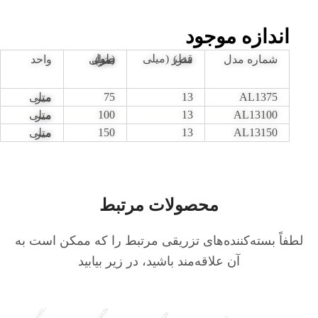
اندازه موجود
شماره مدل
قطر (میلی متر)
واحد
طول (میلی متر)
75
13
AL1375
میلی متر
100
13
AL13100
میلی متر
150
13
AL13150
میلی متر
محصولات مرتبط
لطفاً بسته‌کننده‌های تزریقی مرتبط را که ممکن است به
آن علاقه‌مند باشید، در زیر بیابید