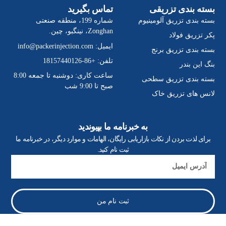
بسته بندی تزریقی
تماس بگیرید
بسته بندی تزریق آلومینیوم
شماره 199، منطقه صنعتی
Zonghan، نینگبو، چین.
پکر تزریق فولاد
ایمیل:
info@packerinjection.com
بسته بندی تزریق برنج
تلفن: +86-18157440126
بنگ این بندر
ساعت کاری: دوشنبه تا جمعه 8:00
بسته بندی تزریق سطحی
صبح تا 9:00 شب
لانس های تزریق خاک
به خبرنامه ما بپیوندید
برای لذت بردن از نکات بازاریابی رایگان، الهامات و موارد دیگر، در خبرنامه ما
ثبت نام کنید.
ایمیل
ثبت نام من