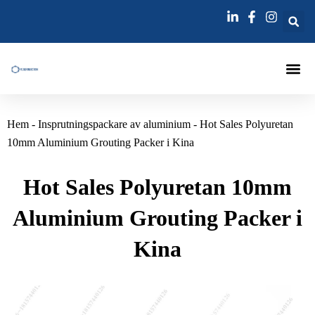
跳
至
内
容
Injektering
Hem
-
Insprutningspackare av aluminium
-
Hot Sales Polyuretan
10mm Aluminium Grouting Packer i Kina
Hot Sales Polyuretan 10mm
Aluminium Grouting Packer i
Kina