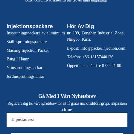
OEM och ODM-tjänster. Gratis prover finns tillgängliga.
Injektionspackare
Hör Av Dig
Insprutningspackare av aluminium
nr. 199, Zonghan Industrial Zone,
Ningbo, Kina.
Stålinsprutningspackare
E-post:
info@packerinjection.com
Mässing Injection Packer
Telefon: +86-18157440126
Bang I Hamn
Öppettider: mån-fre 8:00–21:00
Ytinsprutningspackare
Jordinsprutningslansar
Gå Med I Vårt Nyhetsbrev
Registrera dig för vårt nyhetsbrev för att få gratis marknadsföringstips, inspiration
och mer.
E-
post