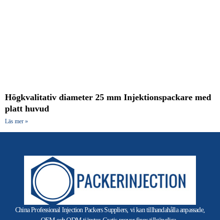
Högkvalitativ diameter 25 mm Injektionspackare med
platt huvud
Läs mer »
China Professional Injection Packers Suppliers, vi kan tillhandahålla anpassade,