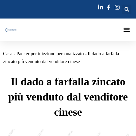
Vai
al
contenuto
Packer Per I
Lance Per In
Ago Per Iniezio
Casa
-
Packer per iniezione personalizzato
-
Il dado a farfalla
zincato più venduto dal venditore cinese
Il dado a farfalla zincato
più venduto dal venditore
cinese