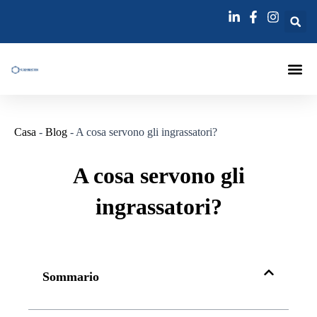
Vai
Navigazione
al
articoli
contenuto
Packer Per I
Lance Per In
Ago Per Iniezio
Casa
-
Blog
-
A cosa servono gli ingrassatori?
A cosa servono gli
ingrassatori?
Sommario