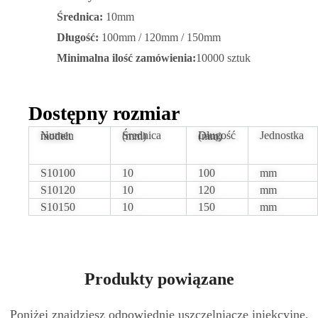
Średnica:
10mm
Długość:
100mm / 120mm / 150mm
Minimalna ilość zamówienia:
10000 sztuk
Dostępny rozmiar
Jednostka
Numer modelu
Średnica (mm)
Długość (mm)
S10100
10
100
mm
S10120
10
120
mm
S10150
10
150
mm
Produkty powiązane
Poniżej znajdziesz odpowiednie uszczelniacze iniekcyjne,