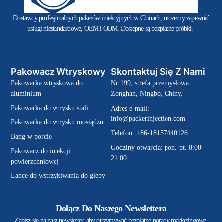
Dostawcy profesjonalnych pakerów iniekcyjnych w Chinach, możemy zapewnić
usługi niestandardowe, OEM i ODM. Dostępne są bezpłatne próbki.
Pakowacz Wtryskowy
Skontaktuj Się Z Nami
Pakowarka wtryskowa do
Nr 199, strefa przemysłowa
aluminium
Zonghan, Ningbo, Chiny.
Pakowarka do wtrysku stali
Adres e-mail:
info@packerinjection.com
Pakowarka do wtrysku mosiądzu
Telefon: +86-18157440126
Bang w porcie
Godziny otwarcia: pon.-pt. 8:00-
Pakowacz do iniekcji
21:00
powierzchniowej
Lance do wstrzykiwania do gleby
Dołącz Do Naszego Newslettera
Zapisz się na nasz newsletter, aby otrzymywać bezpłatne porady marketingowe,