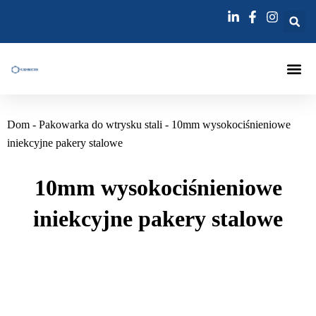
Przejdź
do
treści
Pakowacz
Lance Do
Igła Do Wstrzykiwania Spoi
Dom
-
Pakowarka do wtrysku stali
-
10mm wysokociśnieniowe
iniekcyjne pakery stalowe
10mm wysokociśnieniowe
iniekcyjne pakery stalowe