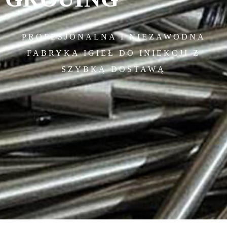
PROFESJONALNA I NIEZAWODNA
FABRYKA IGIEŁ DO INIEKCJI Z
SZYBKĄ DOSTAWĄ