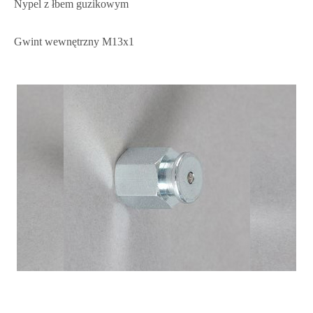
Nypel z łbem guzikowym
Gwint wewnętrzny M13x1