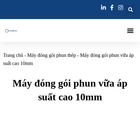
Nhảy
tới
nội
dung
Trang Chủ
Máy Đóng Gói Tiêm
Kim Tiêm
Kim Tiêm Vữa
Liên Hệ
Trang chủ
-
Máy đóng gói phun thép
-
Máy đóng gói phun vữa áp
suất cao 10mm
Máy đóng gói phun vữa áp
suất cao 10mm