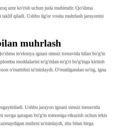
a uzoq umr ko'rish uchun juda muhimdir. Qo'shma
 taklif qiladi. Ushbu ilg'or vosita muhrlash jarayonini
 bilan muhrlash
 Qo'shma in'ektsiya ignasi simsiz tornavida bilan bo'g'in
omba moddalarini to'g'ridan-to'g'ri bo'g'inga kiritish
oson o'rnatishni ta'minlaydi. O'rnatilgandan so'ng, igna
ngaytiriladi. Ushbu jarayon ignani simsiz tornavida
ini suvga qaragan bo'g'in tomoniga etkazish uchun tekis
'tkazmaydigan muhrni ta'minlaydi, shu bilan birga