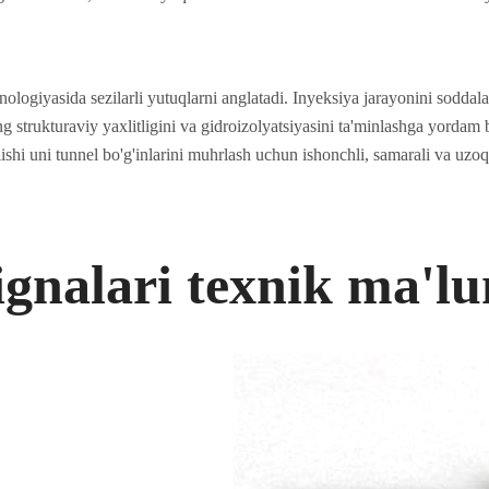
ologiyasida sezilarli yutuqlarni anglatadi. Inyeksiya jarayonini soddala
 strukturaviy yaxlitligini va gidroizolyatsiyasini ta'minlashga yordam be
ilishi uni tunnel bo'g'inlarini muhrlash uchun ishonchli, samarali va u
ignalari texnik ma'l