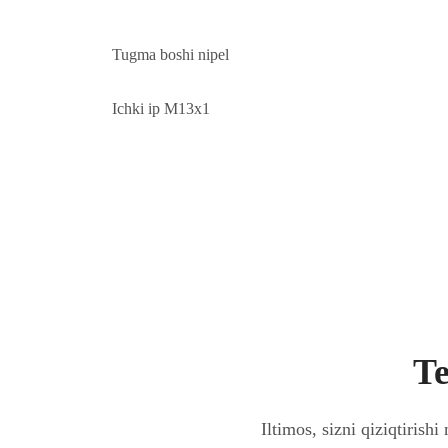
Tugma boshi nipel
Ichki ip M13x1
Te
Iltimos, sizni qiziqtirish