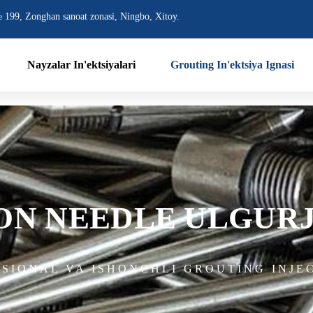
 199, Zonghan sanoat zonasi, Ningbo, Xitoy.
Nayzalar In'ektsiyalari
Grouting In'ektsiya Ignasi
ON NEEDLE ULGURJ
SSIONAL VA ISHONCHLI GROUTING INJE