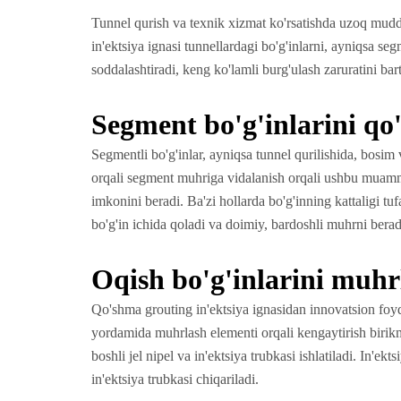
Tunnel qurish va texnik xizmat ko'rsatishda uzoq mudd
in'ektsiya ignasi tunnellardagi bo'g'inlarni, ayniqsa se
soddalashtiradi, keng ko'lamli burg'ulash zaruratini bar
Segment bo'g'inlarini qo
Segmentli bo'g'inlar, ayniqsa tunnel qurilishida, bosim v
orqali segment muhriga vidalanish orqali ushbu muammola
imkonini beradi. Ba'zi hollarda bo'g'inning kattaligi tu
bo'g'in ichida qoladi va doimiy, bardoshli muhrni berad
Oqish bo'g'inlarini muhr
Qo'shma grouting in'ektsiya ignasidan innovatsion foy
yordamida muhrlash elementi orqali kengaytirish birikm
boshli jel nipel va in'ektsiya trubkasi ishlatiladi. In
in'ektsiya trubkasi chiqariladi.