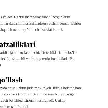
os keladi. Ushbu materiallar tunnel bo'g'inlarini
agi harakatlarni moslashtirishga yordam beradi. Ushbu
boshqarish uchun qo'shimcha kafolat beradi.
fzalliklari
idir. Ignaning lateral chiqish teshiklari aniq bo'lib
bo'lib, ishonchli va doimiy muhr hosil qiladi. Bu
i
o'llash
 foydalanish uchun juda mos keladi. Ikkala holatda ham
msiz tornavida tez o'rnatish imkonini beradi va igna
dosh berishiga ishonch hosil qiladi. Uning
echim taklif qiladi.