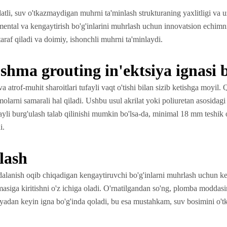
atli, suv o'tkazmaydigan muhrni ta'minlash strukturaning yaxlitligi v
gmental va kengaytirish bo'g'inlarini muhrlash uchun innovatsion echimni
taraf qiladi va doimiy, ishonchli muhrni ta'minlaydi.
'shma grouting in'ektsiya ignasi
a atrof-muhit sharoitlari tufayli vaqt o'tishi bilan sizib ketishga moyil.
rni samarali hal qiladi. Ushbu usul akrilat yoki poliuretan asosidagi pl
fayli burg'ulash talab qilinishi mumkin bo'lsa-da, minimal 18 mm teshik 
i.
lash
dalanish oqib chiqadigan kengaytiruvchi bo'g'inlarni muhrlash uchun ke
asiga kiritishni o'z ichiga oladi. O'rnatilgandan so'ng, plomba moddas
'ektsiyadan keyin igna bo'g'inda qoladi, bu esa mustahkam, suv bosimini o