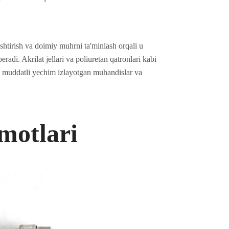
shtirish va doimiy muhrni ta'minlash orqali u
radi. Akrilat jellari va poliuretan qatronlari kabi
zoq muddatli yechim izlayotgan muhandislar va
umotlari