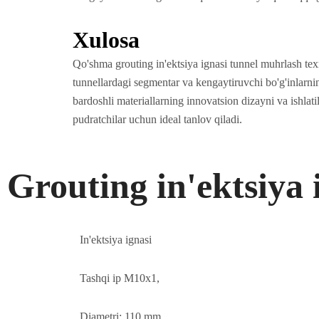
Xulosa
Qo'shma grouting in'ektsiya ignasi tunnel muhrlash texn
tunnellardagi segmentar va kengaytiruvchi bo'g'inlarning
bardoshli materiallarning innovatsion dizayni va ishlat
pudratchilar uchun ideal tanlov qiladi.
Grouting in'ektsiya 
In'ektsiya ignasi
Tashqi ip M10x1,
Diametri: 110 mm