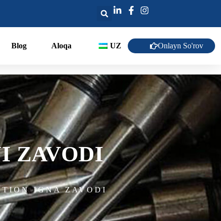
Onlayn So'rov
Blog
Aloqa
UZ
I ZAVODI
CTION IGNA ZAVODI