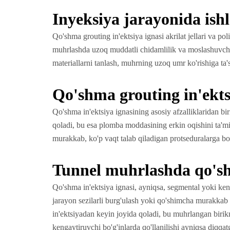
Inyeksiya jarayonida ishl
Qo'shma grouting in'ektsiya ignasi akrilat jellari va pol
muhrlashda uzoq muddatli chidamlilik va moslashuvchan
materiallarni tanlash, muhrning uzoq umr ko'rishiga ta'
Qo'shma grouting in'ektsi
Qo'shma in'ektsiya ignasining asosiy afzalliklaridan bir
qoladi, bu esa plomba moddasining erkin oqishini ta'mi
murakkab, ko'p vaqt talab qiladigan protseduralarga bo'
Tunnel muhrlashda qo'shm
Qo'shma in'ektsiya ignasi, ayniqsa, segmental yoki ken
jarayon sezilarli burg'ulash yoki qo'shimcha murakkab bo
in'ektsiyadan keyin joyida qoladi, bu muhrlangan birik
kengaytiruvchi bo'g'inlarda qo'llanilishi ayniqsa diqq