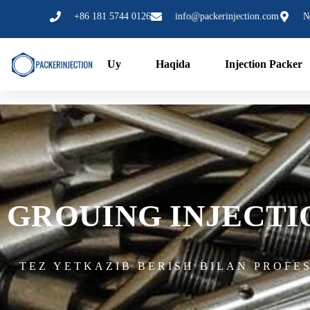
Tarkibga
+86 181 5744 0126
info@packerinjection.com
№
oʻtish
Uy
Haqida
Injection Packer
GROUING INJECTI
TEZ YETKAZIB BERISH BILAN PROFE