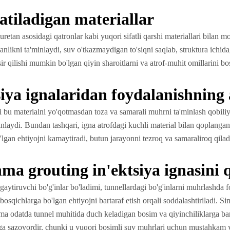
atiladigan materiallar
iuretan asosidagi qatronlar kabi yuqori sifatli qarshi materiallari bilan m
likni ta'minlaydi, suv o'tkazmaydigan to'siqni saqlab, struktura ichid
sir qilishi mumkin bo'lgan qiyin sharoitlarni va atrof-muhit omillarini 
ya ignalaridan foydalanishning a
i bu materialni yo'qotmasdan toza va samarali muhrni ta'minlash qobiliyat
nlaydi. Bundan tashqari, igna atrofdagi kuchli material bilan qoplangan 
lgan ehtiyojni kamaytiradi, butun jarayonni tezroq va samaraliroq qilad
a grouting in'ektsiya ignasini q
gaytiruvchi bo'g'inlar bo'ladimi, tunnellardagi bo'g'inlarni muhrlashda
sqichlarga bo'lgan ehtiyojni bartaraf etish orqali soddalashtiriladi. Si
ma odatda tunnel muhitida duch keladigan bosim va qiyinchiliklarga bar
atga sazovordir, chunki u yuqori bosimli suv muhrlari uchun mustahkam y