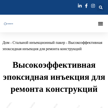
Перейти
к
содержимому
Инъекционный Па
Инъекции Лэ
Игла Для Инъекц
Дом
-
Стальной инъекционный пакер
-
Высокоэффективная
эпоксидная инъекция для ремонта конструкций
Высокоэффективная
эпоксидная инъекция для
ремонта конструкций