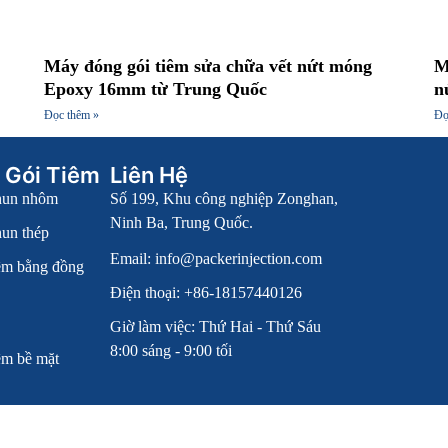
Máy đóng gói tiêm sửa chữa vết nứt móng
M
Epoxy 16mm từ Trung Quốc
n
Đọc thêm »
Đọ
 Gói Tiêm
Liên Hệ
hun nhôm
Số 199, Khu công nghiệp Zonghan,
Ninh Ba, Trung Quốc.
un thép
Email:
info@packerinjection.com
êm bằng đồng
Điện thoại: +86-18157440126
Giờ làm việc: Thứ Hai - Thứ Sáu
8:00 sáng - 9:00 tối
êm bề mặt