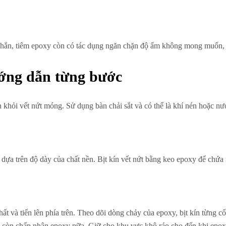
chắn, tiêm epoxy còn có tác dụng ngăn chặn độ ẩm không mong muốn, b
ớng dẫn từng bước
 khỏi vết nứt móng. Sử dụng bàn chải sắt và có thể là khí nén hoặc n
 dựa trên độ dày của chất nền. Bịt kín vết nứt bằng keo epoxy để chứa
ất và tiến lên phía trên. Theo dõi dòng chảy của epoxy, bịt kín từng c
ông còn chấp nhận epoxy nữa. Giữ cho khu vực khô ráo cho đến khi epo