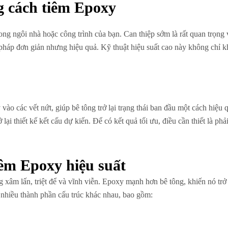
g cách tiêm Epoxy
rong ngôi nhà hoặc công trình của bạn. Can thiệp sớm là rất quan trọn
i pháp đơn giản nhưng hiệu quả. Kỹ thuật hiệu suất cao này không chỉ 
ào các vết nứt, giúp bê tông trở lại trạng thái ban đầu một cách hiệu 
lại thiết kế kết cấu dự kiến. Để có kết quả tối ưu, điều cần thiết là ph
iêm Epoxy hiệu suất
 xâm lấn, triệt để và vĩnh viễn. Epoxy mạnh hơn bê tông, khiến nó trở t
 nhiều thành phần cấu trúc khác nhau, bao gồm: