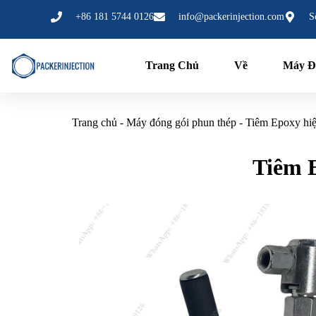
Nhảy
+86 181 5744 0126
info@packerinjection.com
S
tới
nội
dung
Trang Chủ
Về
Máy Đ
Trang chủ
-
Máy đóng gói phun thép
-
Tiêm Epoxy hiệu
Tiêm E