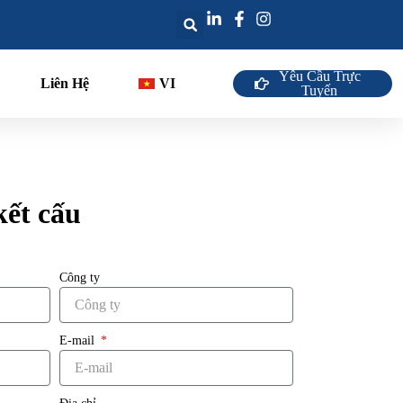
Yêu Cầu Trực
Liên Hệ
VI
Tuyến
kết cấu
Công ty
E-mail