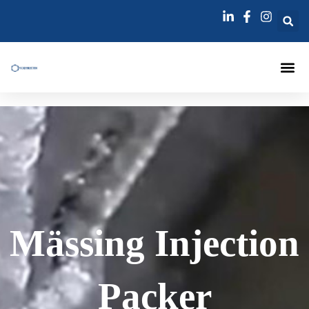
跳
至
内
容
Injektering
Mässing Injection
Packer