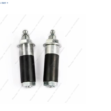
s mer »