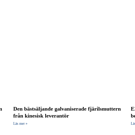
n
Den bästsäljande galvaniserade fjärilsmuttern
E
från kinesisk leverantör
b
Läs mer »
Lä