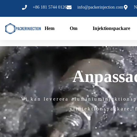
跳
+86 181 5744 0126
info@packerinjection.com
N
至
内
容
Hem
Om
Injektionspackare
Anpassad
Vi kan leverera aluminiuminjektionsp
ytinjektionspackare, 