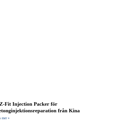
Z-Fit Injection Packer för
etonginjektionsreparation från Kina
s mer »