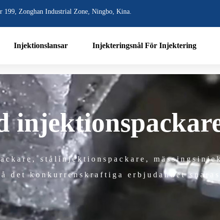
r 199, Zonghan Industrial Zone, Ningbo, Kina.
Injektionslansar
Injekteringsnål För Injektering
 injektionspackar
ackare, stålinjektionspackare, mässingsinje
få det konkurrenskraftiga erbjudandet snaras