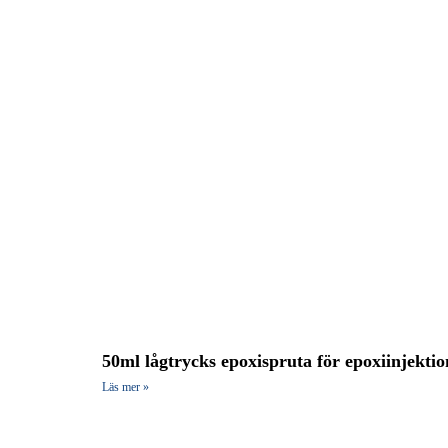
50ml lågtrycks epoxispruta för epoxiinjektio
Läs mer »