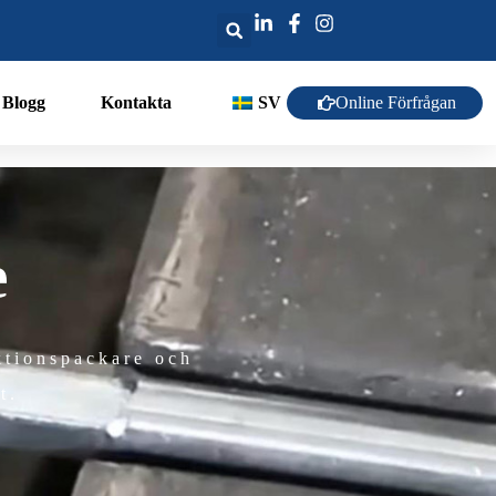
Online Förfrågan
Blogg
Kontakta
SV
e
ktionspackare och
t.