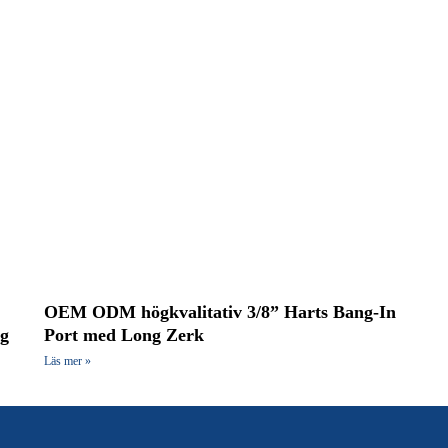
OEM ODM högkvalitativ 3/8” Harts Bang-In
ig
Port med Long Zerk
Läs mer »