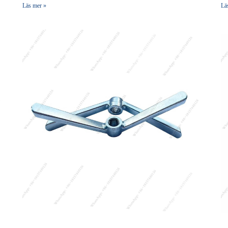
Läs mer »
Lä