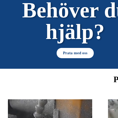
Behöver d
hjälp?
Prata med oss
P