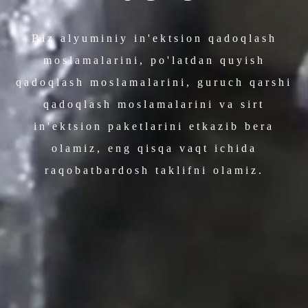
Biz alyuminiy in'ektsion qadoqlash
moslamalarini, po'latdan quyish
qadoqlash moslamalarini, guruch qarshi
qadoqlash moslamalarini va sirt
in'ektsion paketlarini etkazib bera
olamiz, eng qisqa vaqt ichida
raqobatbardosh taklifni olamiz.