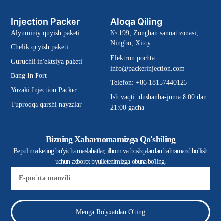
Injection Packer
Aloqa Qiling
Alyuminiy quyish paketi
№ 199, Zonghan sanoat zonasi,
Ningbo, Xitoy.
Chelik quyish paketi
Elektron pochta:
Guruchli in'ektsiya paketi
info@packerinjection.com
Bang In Port
Telefon: +86-18157440126
Yuzaki Injection Packer
Ish vaqti: dushanba-juma 8:00 dan
Tuproqqa qarshi nayzalar
21:00 gacha
Bizning Xabarnomamizga Qo'shiling
Bepul marketing bo'yicha maslahatlar, ilhom va boshqalardan bahramand bo'lish
uchun axborot byulletenimizga obuna bo'ling.
Elektron
pochta
Menga Ro'yxatdan O'ting