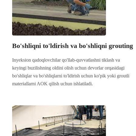
Bo'shliqni to'ldirish va bo'shliqni grouting
Inyeksion qadoqlovchilar qo'llab-quvvatlashni tiklash va
keyingi buzilishning oldini olish uchun devorlar orqasidagi
bo'shliqlar va bo'shliqlarni to'ldirish uchun ko'pik yoki groutli
materiallarni AOK qilish uchun ishlatiladi.