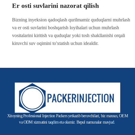
Er osti suvlarini nazorat qilish
Bizning inyeksion qadoqlash qurilmamiz quduqlarni muhrlash
va er osti suvlarini boshqarish loyihalari uchun muhrlash
vositalarini kiritish va quduqlar yoki tosh shakllanishi orqali
kiruvchi suv oqimini to'xtatish uchun idealdir.
Xitoyning Professional Injection Packers yetkazib beruvchilari, biz maxsus, OEM
va ODM xizmatini taqdim eta olamiz. Bepul namunalar mavjud.