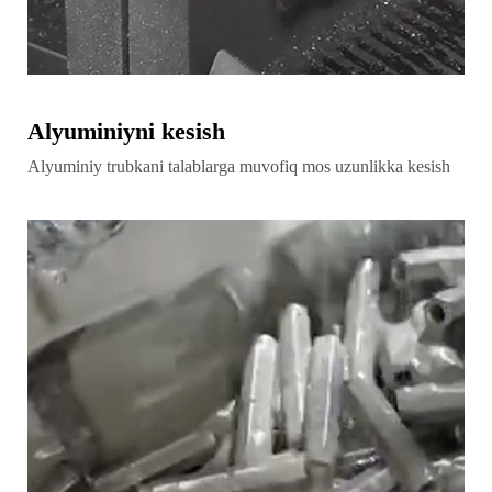
Alyuminiyni kesish
Alyuminiy trubkani talablarga muvofiq mos uzunlikka kesish