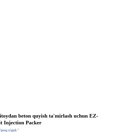
itoydan beton quyish ta'mirlash uchun EZ-
it Injection Packer
'proq o'qish "