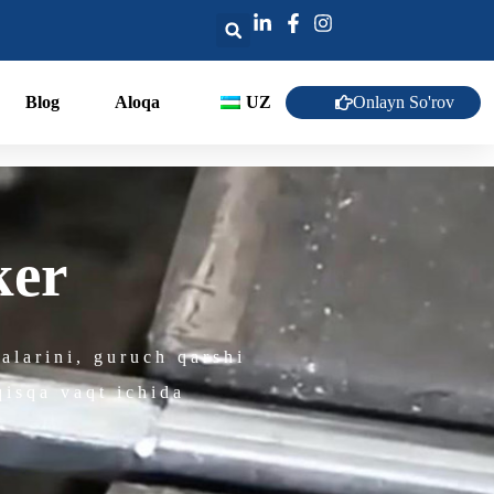
Onlayn So'rov
Blog
Aloqa
UZ
ker
alarini, guruch qarshi
qisqa vaqt ichida