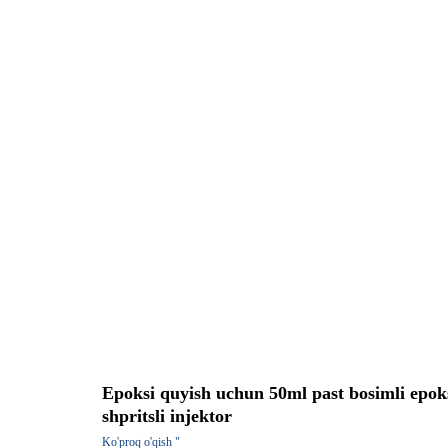
Epoksi quyish uchun 50ml past bosimli epok
shpritsli injektor
Ko'proq o'qish "