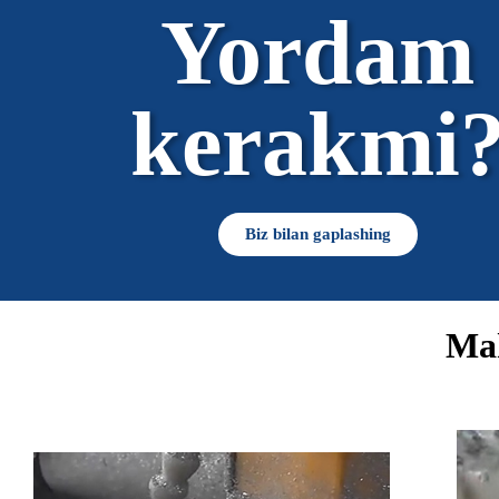
Yordam
kerakmi
Biz bilan gaplashing
Mah