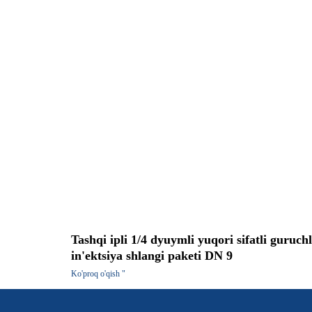
Tashqi ipli 1/4 dyuymli yuqori sifatli guruchl
in'ektsiya shlangi paketi DN 9
Ko'proq o'qish "