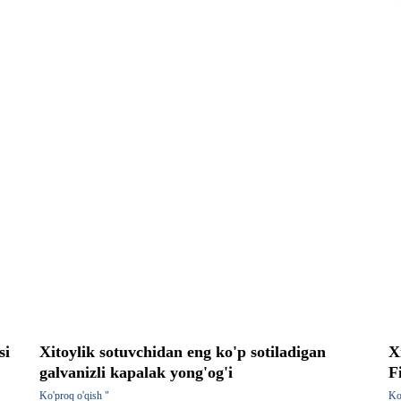
si
Xitoylik sotuvchidan eng ko'p sotiladigan
X
galvanizli kapalak yong'og'i
F
Ko'proq o'qish "
Ko