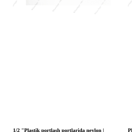
1/2 "Plastik portlash portlarida neylon |
P