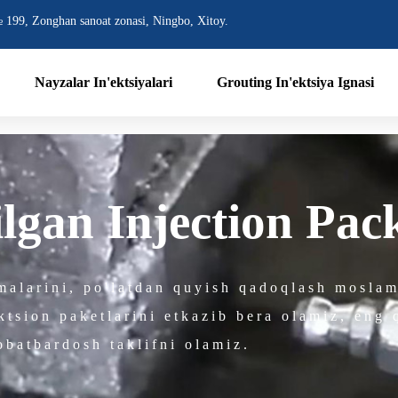
 199, Zonghan sanoat zonasi, Ningbo, Xitoy.
Nayzalar In'ektsiyalari
Grouting In'ektsiya Ignasi
ilgan Injection Pac
malarini, po'latdan quyish qadoqlash moslam
ktsion paketlarini etkazib bera olamiz, eng 
obatbardosh taklifni olamiz.