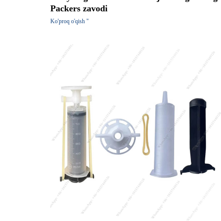
Packers zavodi
Ko'proq o'qish "