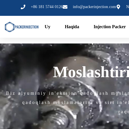
Tarkibga
+86 181 5744 0126
info@packerinjection.com
№
oʻtish
Uy
Haqida
Injection Packer
Moslashtir
Biz alyuminiy in'ektsion qadoqlash mosla
qadoqlash moslamalarini va sirt in'e
raq