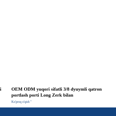
i
OEM ODM yuqori sifatli 3/8 dyuymli qatron
portlash porti Long Zerk bilan
Ko'proq o'qish "