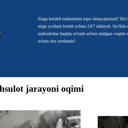
Sizga kerakli mahsulotni topa olmayapsizmi? Biz 
sizga yordam berish uchun 24/7 ishlaydi. Qo'lla
?
mahsulotlar haqida so'rash uchun istalgan vaqtda 
uchun shu yerdamiz!
sulot jarayoni oqimi