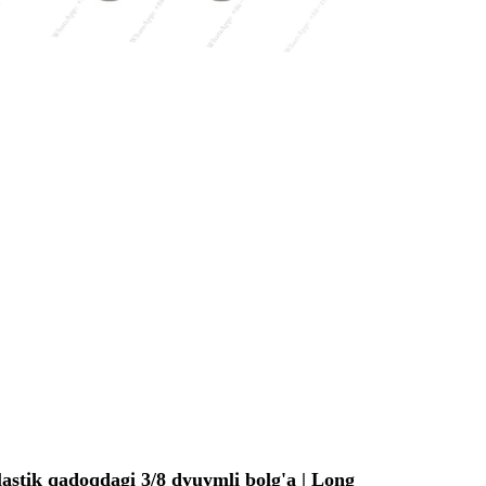
lastik qadoqdagi 3/8 dyuymli bolg'a | Long