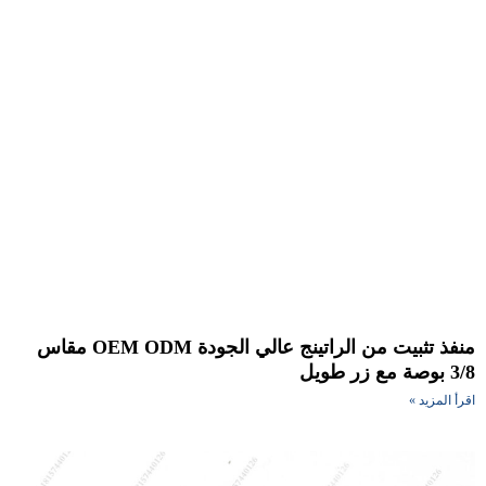
منفذ تثبيت من الراتينج عالي الجودة OEM ODM مقاس
مع زر طويل
أ المزيد »