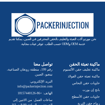
نحن موردو آلات التعبئة والتغليف بالحقن المحترفين في الصين، يمكننا تقديم
خدمة OEM وODM حسب الطلب. تتوفر عينات مجانية.
ماكينة تعبئة الحقن
تواصل معنا
ماكينة تغليف حقن الألمنيوم
رقم 199، منطقة زونغان الصناعية،
نينغبو، الصين.
ماكينة تعبئة حقن الفولاذ
البريد الإلكتروني:
حاويات حقن النحاس
info@packerinjection.com
بانج إن بورت
الهاتف: +86-18157440126
حاويات حقن الأسطح
ساعات العمل: من الاثنين إلى
رماح حقن التربة
الجمعة من الساعة 8:00 صباحًا