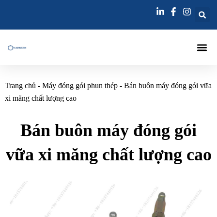
Nhảy
tới
nội
dung
Trang Chủ
Máy Đóng Gói Tiêm
Kim Tiêm
Kim Tiêm Vữa
Liên Hệ
Trang chủ
-
Máy đóng gói phun thép
-
Bán buôn máy đóng gói vữa
xi măng chất lượng cao
Bán buôn máy đóng gói
vữa xi măng chất lượng cao