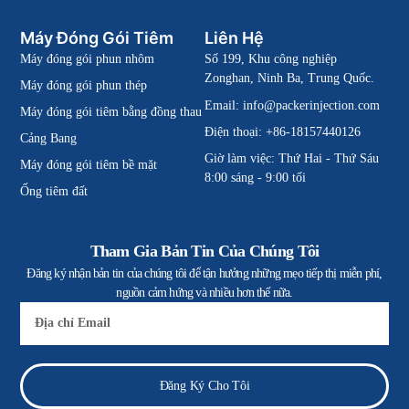
Máy Đóng Gói Tiêm
Liên Hệ
Máy đóng gói phun nhôm
Số 199, Khu công nghiệp
Zonghan, Ninh Ba, Trung Quốc.
Máy đóng gói phun thép
Email:
info@packerinjection.com
Máy đóng gói tiêm bằng đồng thau
Điện thoại: +86-18157440126
Cảng Bang
Giờ làm việc: Thứ Hai - Thứ Sáu
Máy đóng gói tiêm bề mặt
8:00 sáng - 9:00 tối
Ống tiêm đất
Tham Gia Bản Tin Của Chúng Tôi
Đăng ký nhận bản tin của chúng tôi để tận hưởng những mẹo tiếp thị miễn phí,
nguồn cảm hứng và nhiều hơn thế nữa.
E-
mail
Đăng Ký Cho Tôi