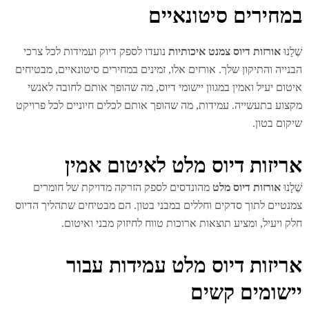
מחירים סיטונאיים
לָנוּ
אורזות דיוס צמנט איכותיות
נועדו לספק דיוק ועמידות לכל צרכי
נייה והתיקון שלך. אורזים אלו, זמינים במחירים סיטונאיים, מבטיחים
טום יעיל ואמין במגוון יישומי דיוס, מה שהופך אותם לחובה לאנשי
צוע בתעשייה. עמידות, מה שהופך אותם לכלים חיוניים לכל פרויקט
קום בטון.
ריזות דיוס מלט לאיטום אמין
לָנוּ
אורזות דיוס מלט
מהונדסים לספק הזרקה מדויקת של חומרים
נטיים לתוך סדקים וחללים במבני בטון. הם מבטיחים שתהליך הדיוס
ק ויעיל, ומציע תוצאות ארוכות טווח לחיזוק מבני ואיטום.
ריזות דיוס מלט עמידות עבור
ישומים קשים