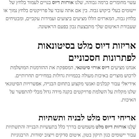
וי מחומרים ברמה גבוהה, שלנו
אורזות דיוס
בנויים לעמוד בלחץ של
שומים בעלי ביקוש גבוה. בין אם אתה עובד על פרויקטים בלחץ נמוך או
חץ גבוה, המארזים הללו מציעים ביצועים ועמידות עקביים, ומבטיחים
בודת האיטום שלך מתבצעת נכון בפעם הראשונה.
ריזות דיוס מלט בסיטונאות
פתרונות חסכוניים
חנו מציעים
דיוס אורזי סיטונאי
, המספקת את ההזדמנות המושלמת
כוש מוצרים באיכות מעולה בכמויות גדולות במחירים תחרותיים.
דיאלי עבור קבלנים ואנשי מקצוע בתחום הבנייה, אפשרויות הסיטונאי
נו מקלות על השלמת פרויקטים בקנה מידה גדול מבלי להתפשר על
יכות.
ריחי דיוס מלט לבניה ותשתיות
לָנוּ
אורזות דיוס מלט
משמשים בדרך כלל בתעשיות הבנייה והתשתיות
ור יישומים כגון תיקון בטון, איטום סדקים וייצוב יסודות. הרבגוניות