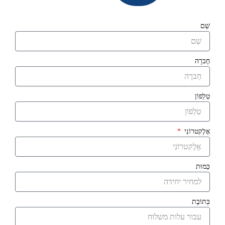
שֵׁם
חֶברָה
טֵלֵפוֹן
אֶלֶקטרוֹנִי
כַּמוּת
כְּתוֹבֶת