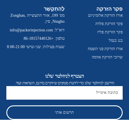
פקר הזרקה
לְהִתְקַשֵׁר
אורז הזרקת אלומיניום
מס' 199, אזור התעשייה Zonghan,
Ningbo, סין.
פקר הזרקת פלדה
דוא"ל:
info@packerinjection.com
פקר הזרקת פליז
טלפון: +86-18157440126
בנג בנמל
שעות פעילות: שני-שישי 8:00-21:00
אורז הזרקת פני השטח
שרוכי הזרקת אדמה
הצטרף לניוזלטר שלנו
הירשם לניוזלטר שלנו כדי ליהנות מטיפים שיווקיים בחינם, השראות ועוד.
אֶלֶקטרוֹנִי
תרשום אותי