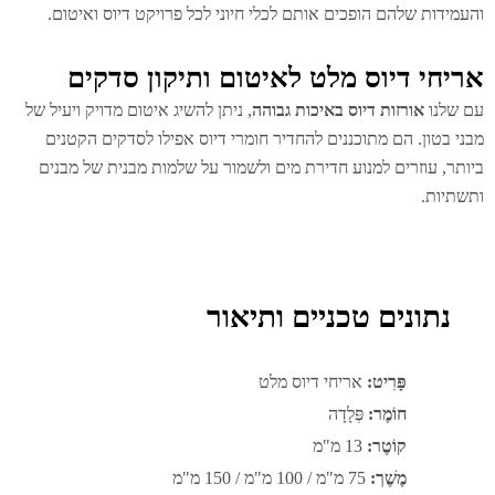
עמידות שלהם הופכים אותם לכלי חיוני לכל פרויקט דיוס ואיטום.
ריחי דיוס מלט לאיטום ותיקון סדקים
 שלנו
אורזות דיוס באיכות גבוהה
, ניתן להשיג איטום מדויק ויעיל של
ני בטון. הם מתוכננים להחדיר חומרי דיוס אפילו לסדקים הקטנים
ותר, עוזרים למנוע חדירת מים ולשמור על שלמות מבנית של מבנים
שתיות.
נתונים טכניים ותיאור
פָּרִיט:
אריחי דיוס מלט
חוֹמֶר:
פְּלָדָה
קוֹטֶר:
13 מ"מ
מֶשֶׁך:
75 מ"מ / 100 מ"מ / 150 מ"מ