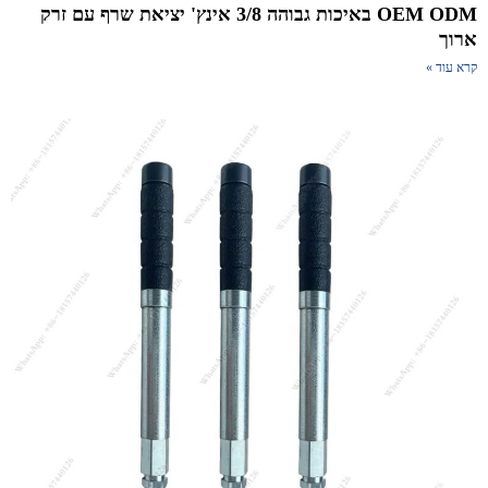
OEM ODM באיכות גבוהה 3/8 אינץ' יציאת שרף עם זרק
וך
א עוד »