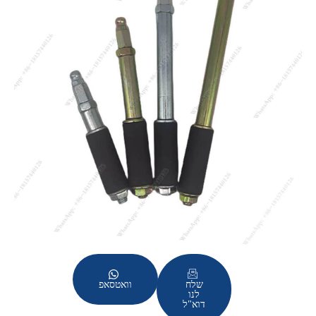
שלח
וואטסאפ
לנו
דוא"ל