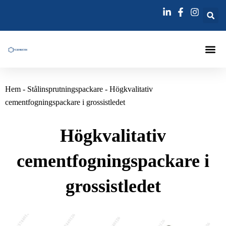
跳
至
内
容
Injektering
Hem
-
Stålinsprutningspackare
-
Högkvalitativ
cementfogningspackare i grossistledet
Högkvalitativ
cementfogningspackare i
grossistledet