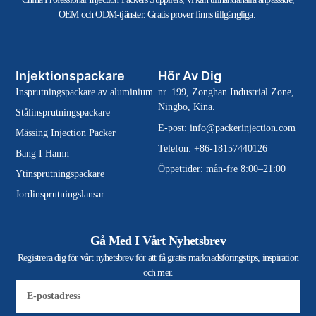
OEM och ODM-tjänster. Gratis prover finns tillgängliga.
Injektionspackare
Hör Av Dig
Insprutningspackare av aluminium
nr. 199, Zonghan Industrial Zone,
Ningbo, Kina.
Stålinsprutningspackare
E-post:
info@packerinjection.com
Mässing Injection Packer
Telefon: +86-18157440126
Bang I Hamn
Öppettider: mån-fre 8:00–21:00
Ytinsprutningspackare
Jordinsprutningslansar
Gå Med I Vårt Nyhetsbrev
Registrera dig för vårt nyhetsbrev för att få gratis marknadsföringstips, inspiration
och mer.
E-
post